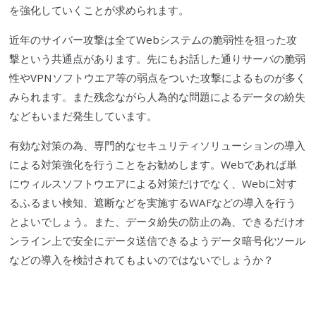
を強化していくことが求められます。
近年の
サイバー攻撃
は全てWebシステムの
脆弱性
を狙った攻
撃という共通点があります。先にもお話した通りサーバの
脆弱
性
や
VPN
ソフトウエア等の弱点をついた攻撃によるものが多く
みられます。また残念ながら人為的な問題によるデータの紛失
などもいまだ発生しています。
有効な対策の為、専門的なセキュリティソリューションの導入
による対策強化を行うことをお勧めします。Webであれば単
にウィルスソフトウエアによる対策だけでなく、Webに対す
るふるまい検知、遮断などを実施する
WAF
などの導入を行う
とよいでしょう。また、データ紛失の防止の為、できるだけオ
ンライン上で安全にデータ送信できるようデータ暗号化ツール
などの導入を検討されてもよいのではないでしょうか？