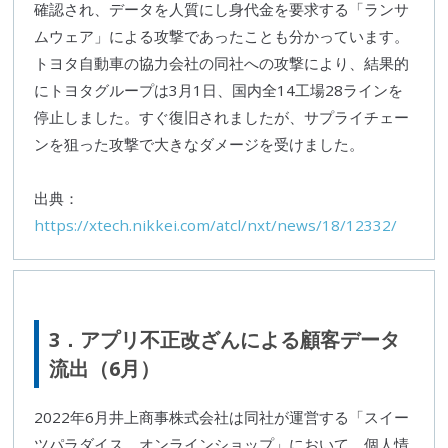
確認され、データを人質にし身代金を要求する「
ランサ
ムウェア
」による攻撃であったことも分かっています。
トヨタ自動車
の協力会社の同社への攻撃により、結果的
に
トヨタ
グループは3月1日、国内全14工場28ラインを
停止しました。すぐ復旧されましたが、
サプライチェー
ン
を狙った攻撃で大きなダメージを受けました。
出典：
https://xtech.nikkei.com/atcl/nxt/news/18/12332/
3．アプリ不正改ざんによる顧客データ
流出（6月）
2022年6月井上商事株式会社は同社が運営する「スイー
ツパラダイス オンラインショップ」において、個人情