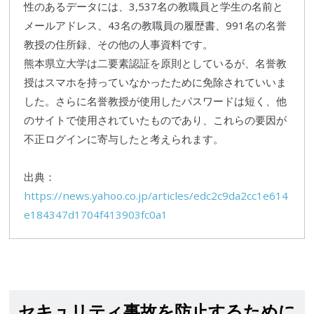
性のあるデータには、3,537名の教職員と学生の名前と
メールアドレス、43名の教職員の履歴書、991名の名誉
教授の住所録、その他の人事資料です。
熊本県立大学
は二要素認証を原則としているが、名誉教
授は
スマホ
を持っていなかったために免除されていいま
した。さらに名誉教授が使用したパスワードは短く、他
のサイトで使用されていたものであり、これらの要因が
不正ログインに寄与したと考えられます。
出典：
https://news.yahoo.co.jp/articles/edc2c9da2cc1e614
e184347d1704f413903fc0a1
セキュリティ事故を防止するために