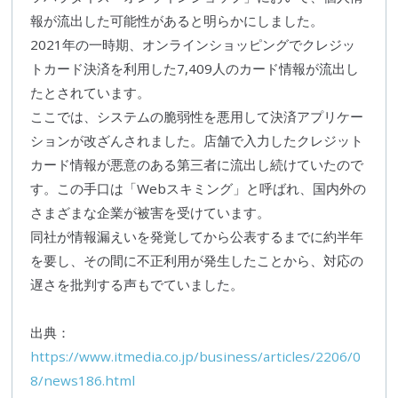
報が流出した可能性があると明らかにしました。
2021年の一時期、オンラインショッピングでクレジッ
トカード決済を利用した7,409人のカード情報が流出し
たとされています。
ここでは、システムの
脆弱性
を悪用して決済アプリケー
ションが改ざんされました。店舗で入力したクレジット
カード情報が悪意のある第
三者
に流出し続けていたので
す。この手口は「Web
スキミング
」と呼ばれ、国内外の
さまざまな企業が被害を受けています。
同社が情報漏えいを発覚してから公表するまでに約半年
を要し、その間に不正利用が発生したことから、対応の
遅さを批判する声もでていました。
出典：
https://www.itmedia.co.jp/business/articles/2206/0
8/news186.html