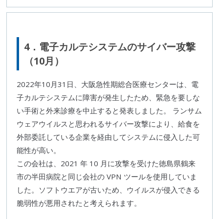
4．
電子カルテ
システムの
サイバー攻撃
（10月）
2022年10月31日、大阪急性期
総合医
療センターは、
電
子カルテ
システムに障害が発生したため、緊急を要しな
い手術と外来診療を中止すると発表しました。
ランサム
ウェア
ウイルスと思われる
サイバー攻撃
により、給食を
外部委託している企業を経由してシステムに侵入した可
能性が高い。
この会社は、2021 年 10 月に攻撃を受けた
徳島県
鶴来
市の半田病院と同じ会社の
VPN
ツールを使用していま
した。ソフトウエアが古いため、ウイルスが侵入できる
脆弱性
が悪用されたと考えられます。