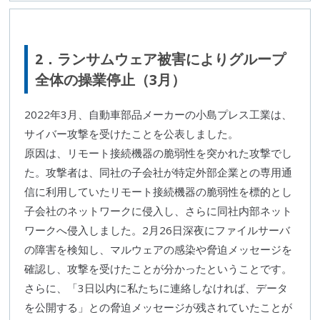
2．
ランサムウェア
被害によりグループ
全体の操業停止（3月）
2022年3月、自動車部品メーカーの
小島プレス工業
は、
サイバー攻撃
を受けたことを公表しました。
原因は、リモート接続機器の
脆弱性
を突かれた攻撃でし
た。攻撃者は、同社の子会社が特定外部企業との専用通
信に利用していたリモート接続機器の
脆弱性
を標的とし
子会社のネットワークに侵入し、さらに同社内部ネット
ワークへ侵入しました。2月26日深夜にファイルサーバ
の障害を検知し、
マルウェア
の感染や脅迫メッセージを
確認し、攻撃を受けたことが分かったということです。
さらに、「3日以内に私たちに連絡しなければ、データ
を公開する」との脅迫メッセージが残されていたことが