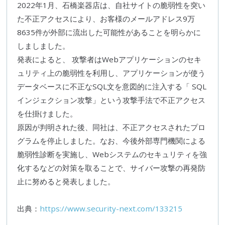
2022年1月、
石橋楽器店
は、自社サイトの
脆弱性
を突い
た
不正アクセス
により、お客様のメールアドレス9万
8635件が外部に流出した可能性があることを明らかに
しましました。
発表によると、 攻撃者はWebアプリケーションのセキ
ュリティ上の
脆弱性
を利用し、アプリケーションが使う
データベースに不正な
SQL
文を意図的に注入する「
SQL
インジェクション攻撃」という攻撃手法で
不正アクセス
を仕掛けました。
原因が判明された後、同社は、
不正アクセス
されたプロ
グラムを停止しました。なお、今後外部専門機関による
脆弱性
診断を実施し、Webシステムのセキュリティを強
化するなどの対策を取ることで、
サイバー攻撃
の再発防
止に努めると発表しました。
出典：
https://www.security-next.com/133215