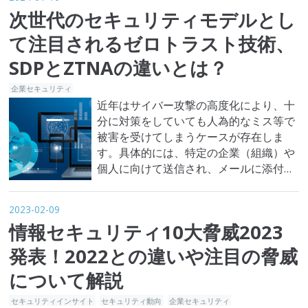
く、デジタル化された多様なデータや機
次世代のセキュリティモデルとし
微情報も含まれます。これらの情報は、
個人を識別できるすべての要素を意味
て注目されるゼロトラスト技術、
し、企業や公的機関はこれらを適切に保
SDPとZTNAの違いとは？
護し、法…
企業セキュリティ
近年はサイバー攻撃の高度化により、十
分に対策をしていても人為的なミス等で
被害を受けてしまうケースが存在しま
す。具体的には、特定の企業（組織）や
個人に向けて送信され、メールに添付し
たファイルを開かせたり、記載された
URLにアクセスさせたりするよう誘導す
2023-02-09
るような標的型メール攻撃により甚大な
情報セキュリティ10大脅威2023
被害が起きてしまう、といったケースで
す。高度化したサイバー攻撃に対しても
発表！2022との違いや注目の脅威
被害が最小化できるセキュリティの考え
について解説
方が、…
セキュリティインサイト
セキュリティ動向
企業セキュリティ