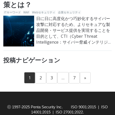
策とは？
ITキーワード
WAF
Webセキュリティ
企業セキュリティ
日に日に高度化かつ巧妙化するサイバー
攻撃に対応するため、よりセキュアな製
品開発・サービス提供を実現することを
目的として、CTI（Cyber Threat
Intelligence：サイバー脅威インテリジ
ェンス）を積極的に活用する動きが広が
っています。本記事では、CTIの概観、
投稿ナビゲーション
CTIを企業が活用するメリット・事例に
ついて紹介していきます。 CTI（サイ
バー脅威インテリジェンス）とは？
CTI（サ…
1
2
3
…
7
»
ⓒ 1997-2025 Penta Security Inc. ISO 9001:2015 | ISO
14001:2015 | ISO 27001:2022.