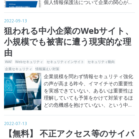
個人情報保護法について企業の関心が高
まっています。改正法が実行されてから
約6カ月が経ちましたが、実際にどうい
2022-09-13
った対策をしていけばよいかなどに対し
狙われる中小企業のWebサイト、
て悩んでいる方も多いのではないでしょ
うか。 ということで、ペンタセキュリテ
小規模でも被害に遭う現実的な理
ィでは、改正個人情報保護法に関…
由
WAF
Webセキュリティ
セキュリティインサイト
セキュリティ動向
企業セキュリティ
情報漏えい対策
企業規模を問わず情報セキュリティ強化
の声が高まる昨今、イマイチその重要性
を実感できていない、あるいは重要性は
理解していても予算をかけて対策するほ
どの危機感を抱けていない、という中小
企業経営者は多いのではないでしょう
か。 中には未だに「サイバー攻撃は大企
2022-07-13
業が被害に遭うもの」と誤った認識のま
【無料】 不正アクセス等のサイバ
まWebサイトやWebサービスを運用して