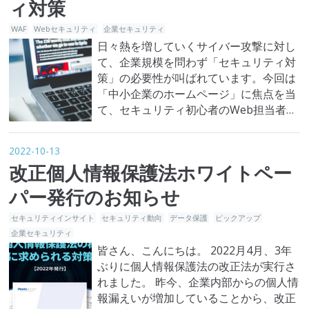
ィ対策
WAF
Webセキュリティ
企業セキュリティ
日々熱を増していくサイバー攻撃に対し
て、企業規模を問わず「セキュリティ対
策」の必要性が叫ばれています。今回は
「中小企業のホームページ」に焦点を当
て、セキュリティ初心者のWeb担当者で
も実行可能なセキュリティ対策を紹介し
ていきたいと思います。 中小企業のホー
2022-10-13
ムページでも、セキュリティ対策をすべ
改正個人情報保護法ホワイトペー
き？ この記事をご覧の方の中に「サイバ
ー攻撃は大企業が被害に遭うもの」「う
パー発行のお知らせ
ちみたいな小さな企業のホームページ…
セキュリティインサイト
セキュリティ動向
データ保護
ピックアップ
企業セキュリティ
皆さん、こんにちは。 2022月4月、3年
ぶりに個人情報保護法の改正法が実行さ
れました。 昨今、企業内部からの個人情
報漏えいが増加していることから、改正