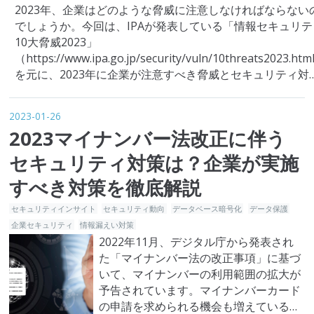
2023年、企業はどのような脅威に注意しなければならない
でしょうか。今回は、IPAが発表している「情報セキュリテ
10大脅威2023」
（https://www.ipa.go.jp/security/vuln/10threats2023.ht
を元に、2023年に企業が注意すべき脅威とセキュリティ対
について解説します。「情報セキュリティ10大脅威2023」
概要と前年との違いについても紹介す…
2023-01-26
2023マイナンバー法改正に伴う
セキュリティ対策は？企業が実施
すべき対策を徹底解説
セキュリティインサイト
セキュリティ動向
データベース暗号化
データ保護
企業セキュリティ
情報漏えい対策
2022年11月、デジタル庁から発表され
た「マイナンバー法の改正事項」に基づ
いて、マイナンバーの利用範囲の拡大が
予告されています。マイナンバーカード
の申請を求められる機会も増えている中