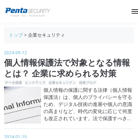
ブログトップ
トップ
> 企業セキュリティ
Webセキュリティ
2024-09-12
データ保護
個人情報保護法で対象となる情報
セキュリティインサイト
とは？ 企業に求められる対策
技術ブログ
データ保護
ピックアップ
企業セキュリティ
技術ブログ
個人情報の保護に関する法律（個人情報
保護法）は、個人のプライバシーを守る
ため、デジタル技術の進展や個人の意識
の高まりなど、時代の変化に応じて何度
も改正されています。法で保護すべき個
人情報の定義と範囲は非常に広範囲に渡
り、名前や住所といった情報だけでな
2024-01-10