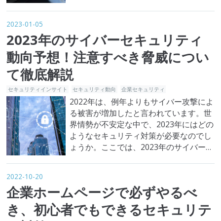
で、企業のセキュリティにはどのような
影響があるのでしょうか。マイナンバー
2023-01-05
法改正に伴って、企業のセキュリティに
2023年のサイバーセキュリティ
も変革が求められます。 この記事では、
マイナンバー法改正の内容やマイナンバ
動向予想！注意すべき脅威につい
ーに関する現状について解説し、企業…
て徹底解説
セキュリティインサイト
セキュリティ動向
企業セキュリティ
2022年は、例年よりもサイバー攻撃によ
る被害が増加したと言われています。世
界情勢が不安定な中で、2023年にはどの
ようなセキュリティ対策が必要なのでし
ょうか。ここでは、2023年のサイバー攻
撃の動向予測と、求められるセキュリテ
ィ対策について解説します。 2023年の
2022-10-20
サイバー攻撃の動向 2022年は、ロシア
企業ホームページで必ずやるべ
によるウクライナ侵攻などに伴い、サイ
バー攻撃の数は増加した、というのが一
き、初心者でもできるセキュリテ
般的な見方でしょう。…