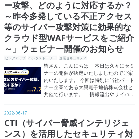
いる企業もありますが、中小企業の被害
ー攻撃、どのように対応するか？
実態は実のところ大企業以上に深刻で
～昨今多発している不正アクセス
す…
等のサイバー攻撃対策に効果的な
クラウド型WAFサービスをご紹介
～」ウェビナー開催のお知らせ
ピックアップ
ペンタストーリー
企業セキュリティ
皆さん、こんにちは。 本日は久々にセミ
ナーの開催が決定いたしましたのでご案
内いたします。 今回は特別に当社パート
ナー企業である大興電子通信株式会社と
共催で行います。 情報流出やサイバー
攻撃の脅威に対して、どう対処すべきか
について悩みを抱えたことはございます
2022-06-17
でしょうか。 昨今日本国内でも不正アク
CTI（サイバー脅威インテリジェ
セスなどのサイバー攻撃が多発してお
り、企業が大きな被害にあうというケー
ンス）を活用したセキュリティ対
スも年々増加傾向にあります。…