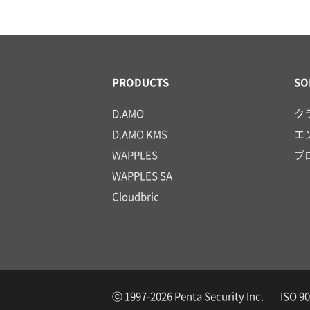
PRODUCTS
SO
D.AMO
ク
D.AMO KMS
エ
WAPPLES
ブ
WAPPLES SA
Cloudbric
ⓒ 1997-2026 Penta Security Inc. ISO 900