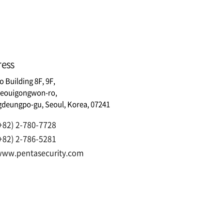
ress
 Building 8F, 9F,
Yeouigongwon-ro,
deungpo-gu, Seoul, Korea, 07241
+82) 2-780-7728
+82) 2-786-5281
ww.pentasecurity.com