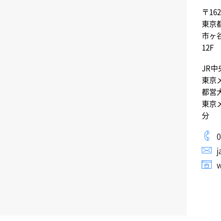
〒162
東京
市ヶ
12F
JR中
東京メ
都営大
東京
分
0
j
w