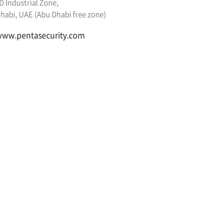
 Industrial Zone,
habi, UAE (Abu Dhabi free zone)
ww.pentasecurity.com