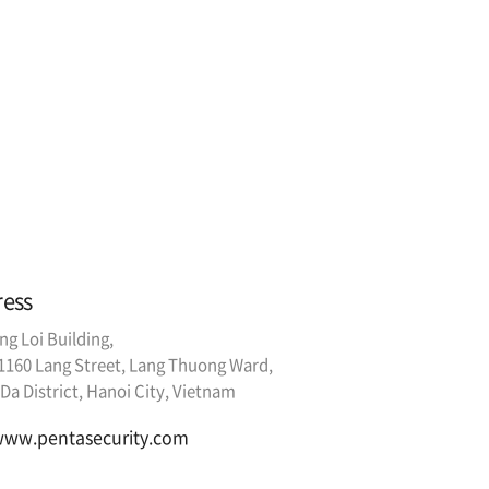
ress
ng Loi Building,
1160 Lang Street, Lang Thuong Ward,
Da District, Hanoi City, Vietnam
ww.pentasecurity.com