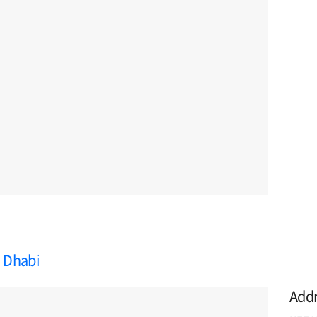
u Dhabi
Add