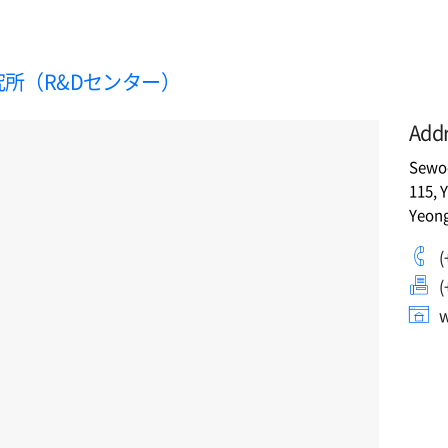
所（R&Dセンター）
Add
Sewoo
115, 
Yeong
(
(
w