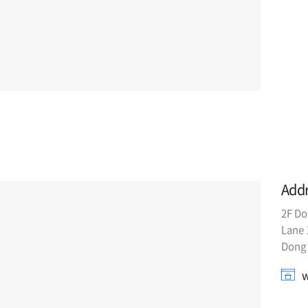
Add
2F Do
Lane 
Dong 
w