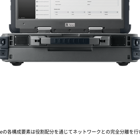
PALLET Bridgeの各構成要素は役割配分を通じてネットワークとの完全