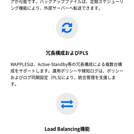
アが可能です。バックアップファイルは、定期スケジュ
ー
リ
ング機能により、外部サ
ー
バーへ
転
送できます。
冗長構成およびPLS
WAPPLESは、Active-Standby等の冗長構成による複
数
台構
成をサポ
ー
トします。運用ポリシ
ー
や
検
知ログは、ポリシ
ー
およ
びログ同期設定（PLS)により、統合管理を支援しま
す。
Load Balancing機能