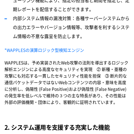
ュ
ー
リング機能により、指定の担
当
者と期間を指定し、定
期レポ
ー
トを配信することができます。
内
部システム情報の漏洩
対
策：各種サ
ー
バーシステムから
の出力エラ
ー
やバ
ー
ジョン情報等、攻
撃
者を利するシステ
ム情報の不意な露呈を防止します。
*WAPPLESの演算ロジック型検知エンジン
WAPPLESは、予め実装されたWeb攻撃の法則を導出するロジック
解析エンジンによる高度なセキュリティを実現 ② 新種・亜種の
攻撃にも対応する一貫したセキュリティ性能を担保 ③ 断片的な
通信パケットデータではないWebコンテンツの内容・意味を高度
に分析し、偽陽性 (False Positive)および偽陰性 (False Negative)
の発生率を低レベルで維持の３つの主な特長があり、
その性能は
外部の評
価
機
関
・
団
体により、客
観
的に証明されています。
2.
システム運用を支援する充
実
した機能