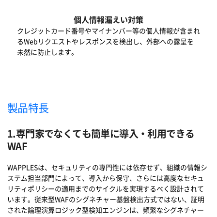
個人情報漏えい対策
クレジットカ
ー
ド番
号
やマイナンバ
ー
等の個人情報が含まれ
るWebリクエストやレスポンスを
検
出し、外部への露呈を
未然に防止します。
製品特長
1.専門家でなくても簡単に導入・利用できる
WAF
WAPPLESは、セキュリティの
専
門性には依存せず、組織の情報シ
ステム担
当
部門によって、導入から保守、さらには高度なセキュ
リティポリシ
ー
の適用までのサイクルを
実
現するべく設計されて
います。
従来型WAFのシグネチャー基盤検出方式ではない、証明
された論理演算ロジック型検知エンジンは、頻繁なシグネチャー