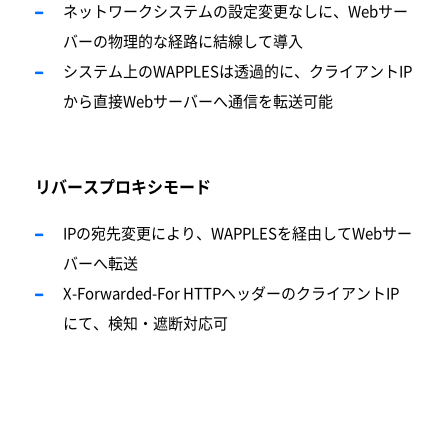
ネットワ
ー
クシステムの設定
変
更なしに、Webサ
ー
バーの物理的な
経
路に結線して導入
システム上のWAPPLESは透過的に、クライアントIP
から直接Webサ
ー
バーへ通信を
転
送可能
リバースプロキシモード
IPの宛先
変
更により、WAPPLESを
経
由してWebサ
ー
バーへ
転
送
X-Forwarded-For HTTPヘッダ
ー
のクライアントIP
にて、
検
知
・
遮
断対応
可