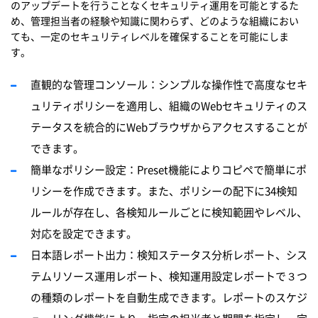
のアップデートを行うことなくセキュリティ運用を可能とするた
め、
管理担
当
者の
経験
や知識に
関
わらず、どのような組織におい
ても、一定のセキュリティレベルを確保することを可能にしま
す。
直観的な管理コンソール：シンプルな操作性で高度なセキ
ュリティポリシ
ー
を適用し、組織のWebセキュリティのス
テ
ー
タスを統合的にWebブラウザからアクセスすることが
できます。
簡単なポリシー設定：Preset機能によりコピペで簡単にポ
リシーを作成できます。また、ポリシーの配下に34検知
ルールが存在し、各検知ルールごとに検知範囲やレベル、
対応を設定できます。
日本語レポート出力：検知ステータス分析レポート、シス
テムリソース運用レポート、検知運用設定レポートで３つ
の種類のレポートを自動生成できます。
レポ
ー
トのスケジ