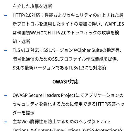
を介した攻撃を遮断
HTTP/2.0対応：性能およびセキュリティの向上された最
新プロトコルを適用したサイトの
増
加に伴い、
WAPPLES
は韓国初WAFにてHTTP/2.0のトラフィックの攻撃を検
知・遮断
TLS v1.3 対応：
SSLバ
ー
ジョンやCipher Suiteの指定等、
暗
号
化通信のためのSSLプロファイル作成機能を提供、
SSLの最新バ
ー
ジョンであるTLSv1.3にも
対応済
OWASP対応
OWASP Secure Headers Projectにてアプリケーションの
セキュリティを強化するために使用できるHTTP応答ヘッ
ダーを提示
主なWeb脆弱性を防止するためのヘッダ(X-Frame-
Options, X-Content-Type-Options, X-XSS-Protection)を