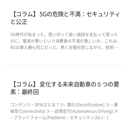
[…]
【コラム】 5Gの危険と不満：セキュリティ
と公正
5G時代が始まった。思い切って高い値段を支払って買った
のに、電波が悪いという消費者の不満が激しいが、これは、
4Gの導入機も同じだった。熱く左衝右突しながら、技術は
拡散し、まもなく安定され、いつのまにか日常として受け入
れられるようになるだろう。その頃には、また6Gが登場し
て、また熱くなるはずだ。 一般ユーザへの5G拡散に […]
【コラム】 変化する未来自動車の５つの要
素：最終回
コンテンツ – SPACEとは？≫– 電化(Electrification) ≫ – 連
結性(Connectivity) ≫ – 自律走行(Autonomous Driving) ≫
– プラットフォーム(Platform) – セキュリティ(Se […]