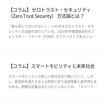
【コラム】 ゼロトラスト・セキュリティ
（Zero Trust Security） 方法論とは？
「誰も信じてはいけない！」 いわゆるゼロトラスト・セキ
ュリティ方法論が流行っている。2010年市場調査会社のフ
ォレスター・リサーチ（FORR）のアナリストであるジョ
ン・キンダーバーグ(John Kindervag)が基本モデルを提示
した用語であり、米国歴史上、最悪の情報セキュリティ事故
の一つとして記録された米連邦政府の […]
【コラム】スマートモビリティと未来社会
スマートモビリティが新しい時代を切り開いていく。しか
し、新技術を導入すると必然的に伴う過渡現象と副作用もま
たある。明確な定義はまだされていないため、「スマートモ
ビリティ」といったらセグウェイや電動バイクなどを思いつ
く人も多いだろう。（強いて言うなら、パーソナルモビリテ
ィと言ったほうが適切かもしれない。）スマートモビリテ