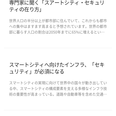
専門家に聞く「スアートシティ・セキュリ
ティの在り方」
世界人口の半分以上が都市部に住んでいて、これからも都市
への集中はますます高まると予想されています。世界の都市
部に暮らす人口の割合は2050年までに65%に増えるという
予測もあります。 まさに爆発的な人口増加が続いているこ
とから、人口増加を前提とした都市づくりや運営管理体系が
求められますが、このプロセス上で注目を集めてい […]
スマートシティへ向けたインフラ、「セキ
ュリティ」が必須になる
スマートシティの実現に向けて世界中の国々が動き出してい
る中、スマートシティの構成要素を支える多様なインフラ技
術の重要性が高まっている。道路や自動車等を含めた交通シ
ステム、電力、ガスなどのエネルギー、上下水道、IoT機
器、そしてそれを相互につなげ、効率的に運用するにはイン
フラ技術が必須であるため、スマートシティの実現に関 […]