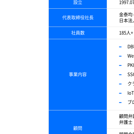
設立
1997.
金泰均
代表取締役社長
日本法
社員数
185
D
We
P
事業内容
S
ク
I
ブ
顧問弁護
弁護士
顧問