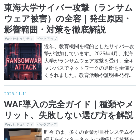
ティアクションの概要やメリット、具体
東海大学サイバー攻撃（ランサム
的な導入手順まで詳しく解説します。制
度を活用する際の注意点も紹介しますの
ウェア被害）の全容｜発生原因・
で、自社のセキュリティ対策を見直す
影響範囲・対策を徹底解説
き…
Webセキュリティ
ピックアップ
近年、教育機関を標的としたサイバー攻
撃が増加しています。2025年4月、東海
大学がランサムウェア攻撃を受け、全キ
ャンパスでネットワークの遮断を余儀な
くされました。教育活動や証明書発行な
ど、学生・教職員の日常業務に広範な影
響が及んだ本件は、教育機関におけるサ
2025-11-11
イバーセキュリティ対策の重要性を改め
WAF導入の完全ガイド｜種類やメ
て示す事例となっています。 本記事で
は、攻撃の経緯・原因から被害の詳細、
リット、失敗しない選び方を解説
同様の被害を防ぐための具体的な対策
Webセキュリティ
ピックアップ
ま…
昨今では、多くの企業が自社システムや
端末をインターネットに接続して業務を