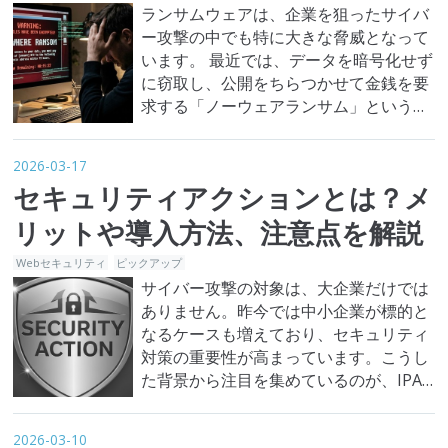
ランサムウェアは、企業を狙ったサイバ
ー攻撃の中でも特に大きな脅威となって
います。 最近では、データを暗号化せず
に窃取し、公開をちらつかせて金銭を要
求する「ノーウェアランサム」という新
たな攻撃手法が登場しています。 ノーウ
ェアランサムは、企業の機密情報や顧客
2026-03-17
データを盗み出し、公開すると脅迫する
セキュリティアクションとは？メ
ことで金銭の支払いを迫る攻撃です。暗
号化を伴わないため発見が遅れやすく、
リットや導入方法、注意点を解説
企業にとって深刻な情報漏えいリスク
Webセキュリティ
ピックアップ
に…
サイバー攻撃の対象は、大企業だけでは
ありません。昨今では中小企業が標的と
なるケースも増えており、セキュリティ
対策の重要性が高まっています。こうし
た背景から注目を集めているのが、IPA
が推進する「セキュリティアクション」
という制度です。 本記事では、セキュリ
2026-03-10