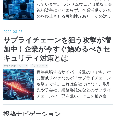
っています。 ランサムウェアは単なる金
銭的被害にとどまらず、企業活動そのも
のを停止させる可能性があり、その対策
が求められています。 本記事では、ラン
サムウェアの主な感染経路や対策方法、
2025-08-27
警察庁が公開している対応ツールまで解
サプライチェーンを狙う攻撃が増
説します。 警察庁が発表したランサムウ
ェアの被害事件数 警察庁の発表によれ
加中！企業が今すぐ始めるべきセ
ば、令和6年のランサムウェア被害件…
キュリティ対策とは
Webセキュリティ
ピックアップ
近年急増するサイバー攻撃の中でも、特
に警戒すべきなのが「サプライチェーン
攻撃」です。これは自社ではなく、取引
先や子会社、業務委託先などのサプライ
チェーンの一部を狙い、そこを踏み台に
して本来の標的へ侵入する巧妙な攻撃手
法です。 本記事では、サプライチェーン
投稿ナビゲーション
攻撃の概要、主な種類、実際の被害事例