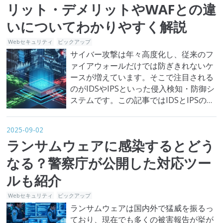
にしてください。 フレームワークとライ
リット・デメリットやWAFとの違
ブラリの大まかな違い まずは、フレー…
いについてわかりやすく解説
Webセキュリティ
ピックアップ
サイバー攻撃は年々高度化し、従来のフ
ァイアウォールだけでは防ぎきれないケ
ースが増えています。そこで注目される
のがIDSやIPSといった侵入検知・防御シ
ステムです。この記事ではIDSとIPSの仕
組みや違い、導入のメリットや注意点、
さらにWAFとの関係について紹介しま
2025-09-02
す。 IDS/IPSとは？ IDS・IPSとは、サイ
ランサムウェアに感染するとどう
バー攻撃を検知したり防御したりするた
めに利用される代表的なセキュリティシ
なる？警察庁が公開した対応ツー
ステムです。…
ルも紹介
Webセキュリティ
ピックアップ
ランサムウェアは国内外で猛威を振るっ
ており、現在でも多くの被害報告が挙が