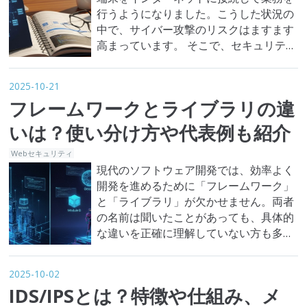
行うようになりました。こうした状況の
中で、サイバー攻撃のリスクはますます
高まっています。 そこで、セキュリティ
対策として欠かせなくなりつつあるのが
「WAF（Web Application Firewall）」
2025-10-21
です。WAFについて聞いたことはあって
フレームワークとライブラリの違
も、その仕組みや種類まではご存じない
方も多いのではないでしょうか。 本記事
いは？使い分け方や代表例も紹介
では、W…
Webセキュリティ
現代のソフトウェア開発では、効率よく
開発を進めるために「フレームワーク」
と「ライブラリ」が欠かせません。両者
の名前は聞いたことがあっても、具体的
な違いを正確に理解していない方も多い
のではないでしょうか。 本記事では、フ
レームワークとライブラリの違いを基本
2025-10-02
からわかりやすく解説します。使い分け
IDS/IPSとは？特徴や仕組み、メ
方や代表例も紹介しますので、ぜひ参考