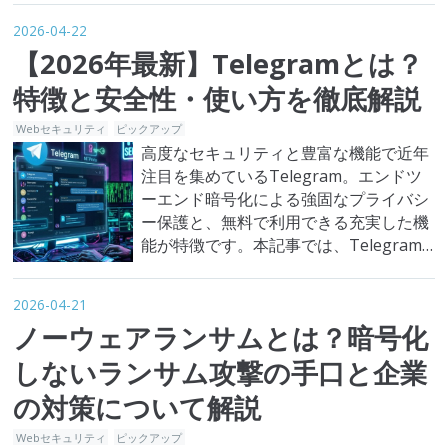
仕組みやリスクを十分に理解しないまま
2026-04-22
導入すると、情報漏えいや内部統制の崩
【2026年最新】Telegramとは？
壊といった重大な問題を招く恐れがあり
ます。 そこで本記事では、RAGの基礎知
特徴と安全性・使い方を徹底解説
識からセキュリティリスク、具…
Webセキュリティ
ピックアップ
高度なセキュリティと豊富な機能で近年
注目を集めているTelegram。エンドツ
ーエンド暗号化による強固なプライバシ
ー保護と、無料で利用できる充実した機
能が特徴です。本記事では、Telegram
の基本的な特徴、安全性、メリット・デ
メリットを解説します。
2026-04-21
ノーウェアランサムとは？暗号化
しないランサム攻撃の手口と企業
の対策について解説
Webセキュリティ
ピックアップ