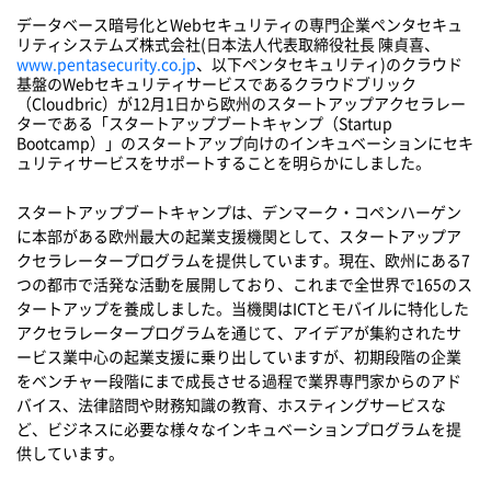
データベース暗号化とWebセキュリティの専門企業ペンタセキュ
リティシステムズ株式会社(日本法人代表取締役社長 陳貞喜、
www.pentasecurity.co.jp
、以下ペンタセキュリティ)のクラウド
基盤のWebセキュリティサービスであるクラウドブリック
（Cloudbric）が12月1日から欧州のスタートアップアクセラレー
ターである「スタートアップブートキャンプ（Startup
Bootcamp）」のスタートアップ向けのインキュベーションにセキ
ュリティサービスをサポートすることを明らかにしました。
スタートアップブートキャンプは、デンマーク・コペンハーゲン
に本部がある欧州最大の起業支援機関として、スタートアップア
クセラレータープログラムを提供しています。現在、欧州にある7
つの都市で活発な活動を展開しており、これまで全世界で165のス
タートアップを養成しました。当機関はICTとモバイルに特化した
アクセラレータープログラムを通じて、アイデアが集約されたサ
ービス業中心の起業支援に乗り出していますが、初期段階の企業
をベンチャー段階にまで成長させる過程で業界専門家からのアド
バイス、法律諮問や財務知識の教育、ホスティングサービスな
ど、ビジネスに必要な様々なインキュベーションプログラムを提
供しています。