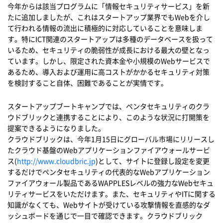
今年からは該当プログラムに「情報セキュリティサービス」を新
たに追加しましたが、これはスタートアップ業界でもWebを介し
て行われる情報の流出に積極的に対応していることを意味しま
す。特にICT関連のスタートアップは多種のデータベースを扱って
いるため、セキュリティの脆弱性が成長における最大の壁となっ
ています。しかし、限定された資本金や小規模のWebサービスで
あるため、導入および運用に高コストがかかるセキュリティ対策
を検討すること自体、困難であることが実情です。
スタートアップブートキャンプでは、ペンタセキュリティのクラ
ウドブリックと連携することにより、このような状況に打開策を
提案できるようになりました。
クラウドブリックは、今年1月15日にグローバル市場にリリースし
たクラウド基盤のWebアプリケーションファイアウォールサービ
ス(
http://www.cloudbric.jp
)として、サイトに登録し設定を変更
するだけでペンタセキュリティの代表的なWebアプリケーション
ファイアウォール製品であるWAPPLESレベルの強力なWebセキュ
リティサービスをいただけます。また、セキュリティやITに関する
知識がなくても、Webサイトが受けている攻撃情報を直感的なダ
ッシュボードを通じで一目で確認できます。クラウドブリック