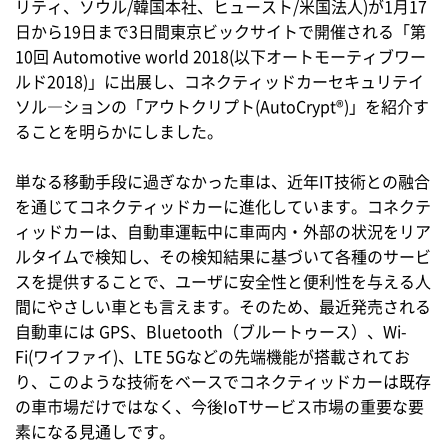
リティ、ソウル/韓国本社、ヒュースト/米国法人)が1月17
日から19日まで3日間東京ビックサイトで開催される「第
10回 Automotive world 2018(以下オートモーティブワー
ルド2018)」に出展し、コネクティッドカーセキュリテイ
ソル―ションの「アウトクリプト(AutoCrypt®)」を紹介す
ることを明らかにしました。
単なる移動手段に過ぎなかった車は、近年IT技術との融合
を通じてコネクティッドカーに進化しています。コネクテ
ィッドカーは、自動車運転中に車両内・外部の状況をリア
ルタイムで検知し、その検知結果に基づいて各種のサービ
スを提供することで、ユーザに安全性と便利性を与える人
間にやさしい車とも言えます。そのため、最近発売される
自動車には GPS、Bluetooth（ブルートゥース）、Wi-
Fi(ワイファイ)、LTE 5Gなどの先端機能が搭載されてお
り、このような技術をベースでコネクティッドカーは既存
の車市場だけではなく、今後IoTサービス市場の重要な要
素になる見通しです。