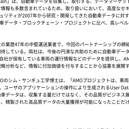
lockchain」は、自動車データを収集し、取引する、データマ
な情報も多数含まれているため、取り扱いにおいて、高度なセ
セキュリティが2007年から研究・開発してきた自動車データに
、他の自動車データ・ブロックチェーン・プロジェクトに比べ、高レ
の業歴47年の中堅運送業者で、今回のパートナーシップの締
期待している。両社は、今後の円滑な共助のために自動車デー
sに自社が保有している車両の運行情報などのデータを提供し、AM
戦略分析など、情報に付加価値を付与することから協業を展開
EOのシム・サンギュ工学博士は、「AMOプロジェクトは、車両内部
、ユーザのアプリケーションの操作により生成されるUser Da
動車データは、収集する量だけではなく、その品質がビジネス
し、精製された高品質データの大量獲得が可能になったことだ