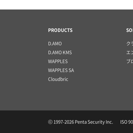
PRODUCTS
SO
D.AMO
ク
D.AMO KMS
エ
WAPPLES
ブ
WAPPLES SA
Cloudbric
ⓒ 1997-2026 Penta Security Inc. ISO 900