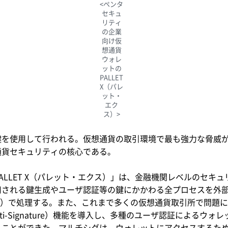
<ペンタ
セキュ
リティ
の企業
向け仮
想通貨
ウォレ
ットの
PALLET
X（パレ
ット・
エク
ス）>
鍵を使用して行われる。仮想通貨の取引環境で最も強力な脅威
通貨セキュリティの核心である。
ALLET X（パレット・エクス）」は、金融機関レベルのセキ
用される鍵生成やユーザ認証等の鍵にかかわる全プロセスを外
ronment 、TEE）で処理する。また、これまで多くの仮想通貨取引
i-Signature）機能を導入し、多種のユーザ認証によるウ
ることができた。マルチシグは、ウォレットにアクセスするた