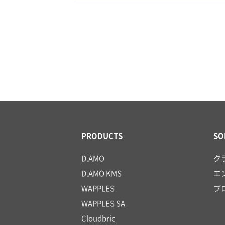
PRODUCTS
SO
D.AMO
ク
D.AMO KMS
エ
WAPPLES
ブ
WAPPLES SA
Cloudbric