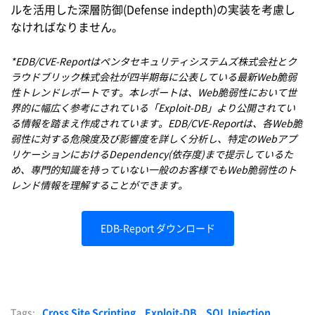
ルを活用した深層防御(Defense indepth)の実装を考慮し
なければなりません。
*EDB/CVE-Reportはペンタセキュリティシステムズ株式会社とク
ラウドブリック株式会社が四半期毎に公表している最新Web脆弱
性トレンドレポートです。本レポートは、Web脆弱性において世
界的に幅広く参考にされている「Exploit-DB」より公開されてい
る情報を踏まえ作成されています。EDB/CVE-Reportは、各Web脆
弱性に対する危険度及び影響度を詳しく分析し、特定のWebアプ
リケーションにおけるDependency(依存度)まで提示しているた
め、専門的知識を持っていない一般のお客様でもWeb脆弱性のト
レンド情報を理解することができます。
EDB-Report ダウンロード
Tags:
Cross Site Scripting
Exploit-DB
SQL Injection