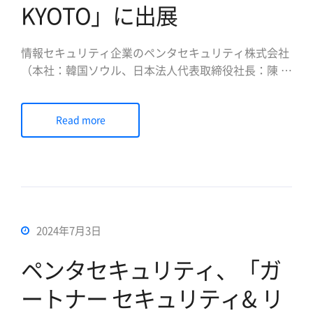
KYOTO」に出展
情報セキュリティ企業のペンタセキュリティ株式会社
（本社：韓国ソウル、日本法人代表取締役社長：陳 貞
喜、以下ペンタセキュリティ）は、2024年7月4日
（木）～6日（土）に京都パルスプラザ他で開催され
Read more
る「IVS2024 KYOTO」に出展することをお知らせし
ます。 ■IVS2024 KYOTO概要 IVS20 […]
2024年7月3日
ペンタセキュリティ、「ガ
ートナー セキュリティ& リ