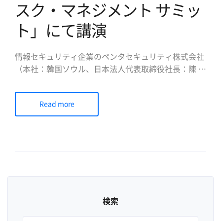
スク・マネジメント サミッ
ト」にて講演
情報セキュリティ企業のペンタセキュリティ株式会社
（本社：韓国ソウル、日本法人代表取締役社長：陳 貞
喜、以下ペンタセキュリティ）は、2024年7月24日
（水）～26日（金）に開催されるガートナージャパン
Read more
株式会社（以下ガートナー）主催の「ガートナー セキ
ュリティ&リスク・マネジメント サミット」に出展お
よび講演する […]
検索
検