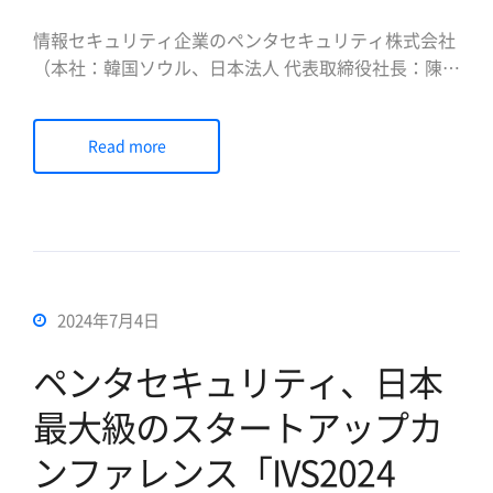
情報セキュリティ企業のペンタセキュリティ株式会社
（本社：韓国ソウル、日本法人 代表取締役社長：陳
貞喜、以下ペンタセキュリティ）は、2025年7月23日
（水）～25日（金）に開催されるガートナージャパン
Read more
株式会社（以下ガートナー）主催の「ガートナー セキ
ュリティ & リスク・マネジメント サミット」に出展
および講 […]
2024年7月4日
ペンタセキュリティ、日本
最大級のスタートアップカ
ンファレンス「IVS2024