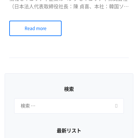
（日本法人代表取締役社長：陳 貞喜、本社：韓国ソウ
ル、以下ペンタセキュリティ）は、AWS WAFに特化
した運用管理サービス「Cloudbric WMS」、およびク
Read more
ラウド型WAFサービス「Cloudbric WAF+」におい
て、株式会社クロスパワー（代表取締役：大江龍介、
本 […]
検索
検
索:
最新リスト