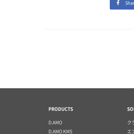
Shar
PRODUCTS
SO
D.AMO
ク
D.AMO KMS
エ