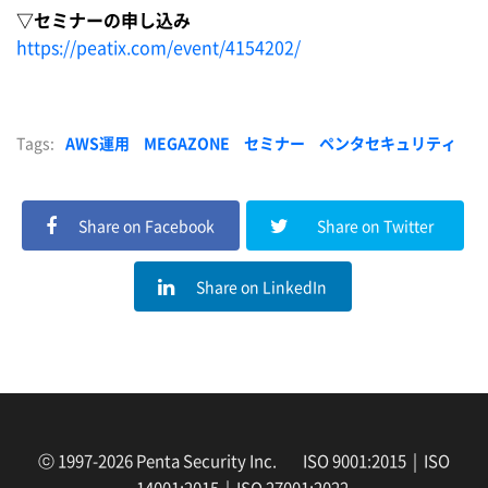
▽セミナーの申し込み
https://peatix.com/event/4154202/
Tags:
AWS運用
MEGAZONE
セミナー
ペンタセキュリティ
Share on Facebook
Share on Twitter
Share on LinkedIn
ⓒ 1997-2026 Penta Security Inc. ISO 9001:2015 | ISO