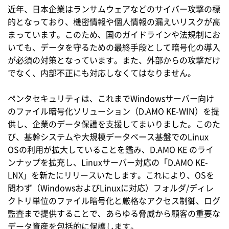
近年、日本企業はランサムウェアなどのサイバー攻撃の標
的となっており、機密情報や個人情報の漏えいリスクが高
まっています。このため、国のガイドラインや法規制にお
いても、データを守るための最終手段として暗号化の導入
が必須の対策となっています。また、外部からの攻撃だけ
でなく、内部不正にも対応しなくてはなりません。
ペンタセキュリティは、これまでWindowsサーバー向け
のファイル暗号化ソリューション（D.AMO KE-WIN）を提
供し、企業のデータ保護を支援してまいりました。このた
び、基幹システムや大規模データベース基盤でのLinux
OSの利用が拡大していることを鑑み、D.AMO KE のライ
ンナップを拡充し、Linuxサーバー対応の「D.AMO KE-
LNX」を新たにリリースいたします。これにより、OSを
問わず（WindowsおよびLinuxに対応）フォルダ/ディレ
クトリ単位のファイル暗号化と厳格なアクセス制御、ログ
監査まで提供することで、あらゆる脅威から顧客の重要な
データ資産を包括的に保護します。