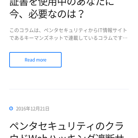
証書を使用中のあなたに
今、必要なのは？
このコラムは、ペンタセキュリティからIT情報サイト
であるキーマンズネットで連載しているコラムです。
主に情報セキュリティ・データ暗号化・Webセキュリ
ティに関するものを解説いたします。 キーマンズネッ
Read more
トに寄稿しているペンタセキュリティの他のコラム
は、こちらより閲覧できます。 ウェブを利用したサ
ービスが多様 […]
2016年12月21日
ペンタセキュリティのクラ