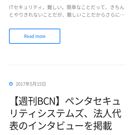
ITセキュリティ、難しい。簡単なことだって、きちん
とやりきれないことだが、難しいことだからさらに難
しいし大変だ。 わずかサーバ一つ運営しようとして
も、しなければならない仕事があまりにも多い。さら
Read more
に最近はクラウドが人気だ。企業のコンピューティン
グ環境を企業が直接管理しないから、従来のあらゆる
セキュリティ問題から自由になっ […]
2017年5月15日
【週刊BCN】ペンタセキュ
リティシステムズ、法人代
表のインタビューを掲載