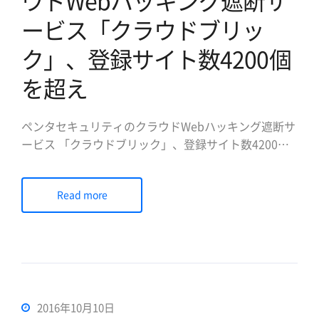
ウドWebハッキング遮断サ
ービス「クラウドブリッ
ク」、登録サイト数4200個
を超え
ペンタセキュリティのクラウドWebハッキング遮断サ
ービス 「クラウドブリック」、登録サイト数4200個
を超え ドメイン登録だけでSSL認証書発行および
Webサイトセキュリティに必要な全サービスを提供
Read more
データベース暗号化とWebセキュリティ専門企業のペ
ンタセキュリティシステムズ株式会社 (日本法人代表
取締役社長 陳貞喜 […]
2016年10月10日