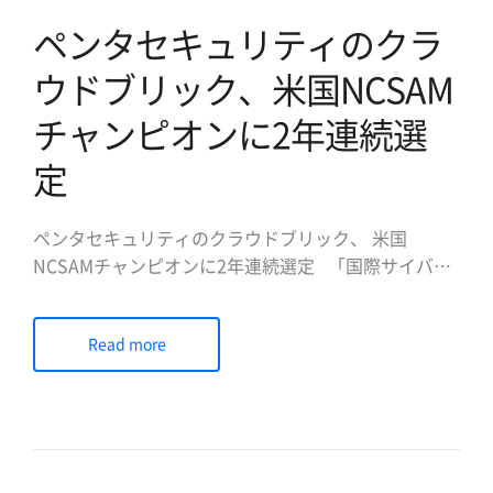
ペンタセキュリティのクラ
ウドブリック、米国NCSAM
チャンピオンに2年連続選
定
ペンタセキュリティのクラウドブリック、 米国
NCSAMチャンピオンに2年連続選定 「国際サイバー
セキュリティ認識向上月間(NCSAM)」キャンペーンを
通じて情報セキュリティ大衆化をリード データベース
Read more
暗号化とWebセキュリティ専門企業のペンタセキュリ
ティシステムズ株式会社 (日本法人代表取締役社長 陳
貞喜 […]