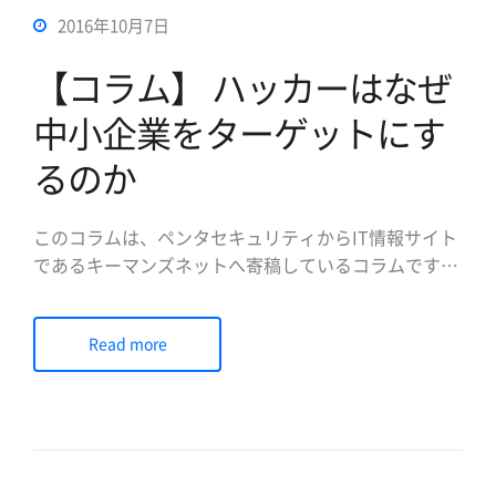
2016年10月7日
【コラム】 ハッカーはなぜ
中小企業をターゲットにす
るのか
このコラムは、ペンタセキュリティからIT情報サイト
であるキーマンズネットへ寄稿しているコラムです。
主に情報セキュリティ・データ暗号化・Webセキュリ
ティに関するものを解説いたします。 今回の話をす
Read more
る前に、「ハッカーは大手企業のみを攻撃のターゲッ
トにしている」という固定観念は、捨てた方がいいと
言っておきた […]