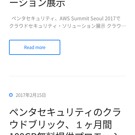
ーション展示
ペンタセキュリティ、AWS Summit Seoul 2017で
クラウドセキュリティ・ソリューション展示 クラウド
型WAFやクラウド暗号化製品紹介及び新規パートナー
シップ模索 データベース暗号化とWebセキュリティ
Read more
専門企業のペンタセキュリティシステムズ株式会社
(日本法人代表取締役社長陳貞喜、https://www […]
2017年2月15日
ペンタセキュリティのクラ
ウドブリック、１ヶ月間