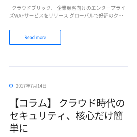
クラウドブリック、 企業顧客向けのエンタープライ
ズWAFサービスをリリース グローバルで好評のクラ
ウド型WAFで、 各種Web攻撃・DDoS攻撃遮断及びセ
キュリティ・カスタマイズ提供 データ暗号化とWeb
Read more
セキュリティ専門企業のペンタセキュリティシステム
ズ株式会社(日本法人代表取締役社長陳貞喜、
https://www […]
2017年7月14日
【コラム】 クラウド時代の
セキュリティ、核心だけ簡
単に