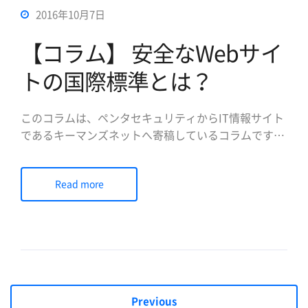
2016年10月7日
【コラム】 安全なWebサイ
トの国際標準とは？
このコラムは、ペンタセキュリティからIT情報サイト
であるキーマンズネットへ寄稿しているコラムです。
主に情報セキュリティ・データベース暗号化・Webセ
キュリティに関するものを解説いたします。 このＷ
Read more
eb全盛期時代、セキュリティは最も重要ーー。 いく
ら強調しても、なぜWebセキュリティが重要なのか、
その本質 […]
Previous