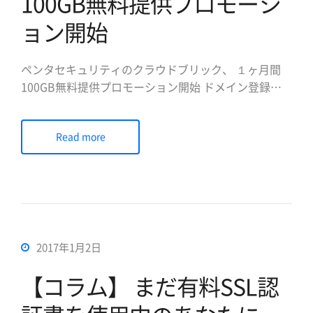
100GB無料提供プロモーシ
ョン開始
ペンタセキュリティのクラウドブリック、 １ヶ月間
100GB無料提供プロモーション開始 ドメイン登録だ
けでSSL認証書発行およびWebサイトセキュリティに
必要なすべてのサービスを提供 データベース暗号化
Read more
とWebセキュリティ専門企業のペンタセキュリティシ
ステムズ株式会社(日本法人代表取締役社長 陳貞喜、
htt […]
2017年1月2日
【コラム】 まだ有料SSL認