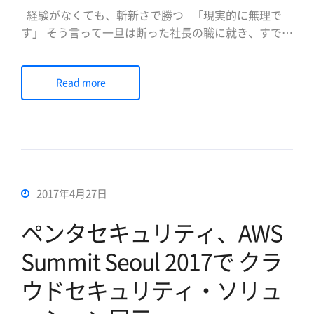
経験がなくても、斬新さで勝つ 「現実的に無理で
す」 そう言って一旦は断った社長の職に就き、すでに
2年半が経つ。「今振り返ると、社長になってよかっ
た」。そう思えるのは会社の支えと、自分の考えを貫
Read more
く信念があるからだ。社長としての目標はもちろん、
日本で売り上げを伸ばすこと。「韓国の会社も、日本
でビ […]
2017年4月27日
ペンタセキュリティ、AWS
Summit Seoul 2017で クラ
ウドセキュリティ・ソリュ