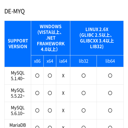
DE-MYQ
WINDOWS
LINUX 2.6X
(VISTA以上、
(GLIBC 2.5以上、
.NET
SUPPORT
GLIBCXX 3.4以上
FRAMEWORK
VERSION
LIB32)
4.0以上）
x86
x64
ia64
lib32
lib64
MySQL
〇
〇
X
〇
〇
5.1.40~
MySQL
〇
〇
X
〇
〇
5.5.22~
MySQL
〇
〇
X
〇
〇
5.6.10~
MariaDB
〇
〇
X
〇
〇