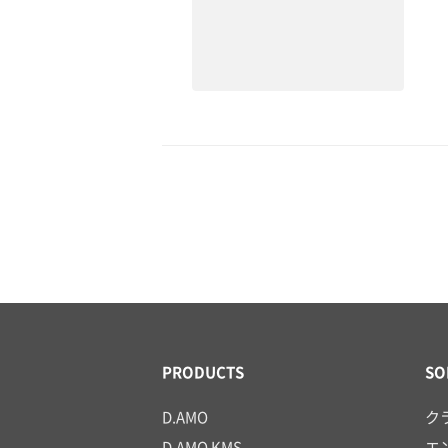
PRODUCTS
SO
D.AMO
ク
D.AMO KMS
エ