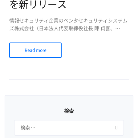
を新リリース
情報セキュリティ企業のペンタセキュリティシステム
ズ株式会社（日本法人代表取締役社長 陳 貞喜、
https://www.pentasecurity.co.jp、以下ペンタセキュ
リティ、韓国本社、ヒューストン/米国法人）は10月6
Read more
日、クラウド型WAF「クラウドブリック
（Cloudbric、サービスサイト：https://w […]
検索
検
索: