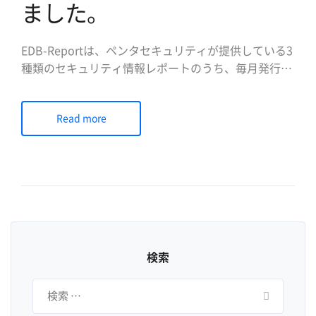
ました。
EDB-Reportは、ペンタセキュリティが提供している3
種類のセキュリティ情報レポートのうち、毎月発行さ
れるトレンドレポートです。本レポートは、世界的に
幅広く参考している脆弱性関連のオプーン情報である
Read more
Exploit-DBより公開されているWeb脆弱性の項目をも
とにした解析を提供し、ペンタセキュリティのR&Dセ
[…]
検索
検
索: