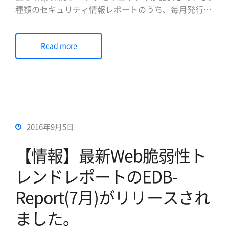
種類のセキュリティ情報レポートのうち、毎月発行さ
れるトレンドレポートです。本レポートは、世界的に
幅広く参考している脆弱性関連のオプーン情報である
Read more
Exploit-DBより公開されているWeb脆弱性の項目をも
とにした解析を提供し、ペンタセキュリティのR&Dセ
[…]
2016年9月5日
【情報】最新Web脆弱性ト
レンドレポートのEDB-
Report(7月)がリリースされ
ました。