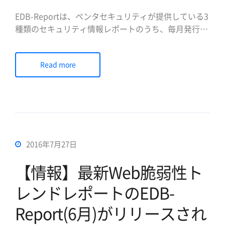
EDB-Reportは、ペンタセキュリティが提供している3
種類のセキュリティ情報レポートのうち、毎月発行さ
れるトレンドレポートです。本レポートは、世界的に
幅広く参考している脆弱性関連のオプーン情報である
Read more
Exploit-DBより公開されているWeb脆弱性の項目をも
とにした解析を提供し、ペンタセキュリティのR&Dセ
[…]
2016年7月27日
【情報】最新Web脆弱性ト
レンドレポートのEDB-
Report(6月)がリリースされ