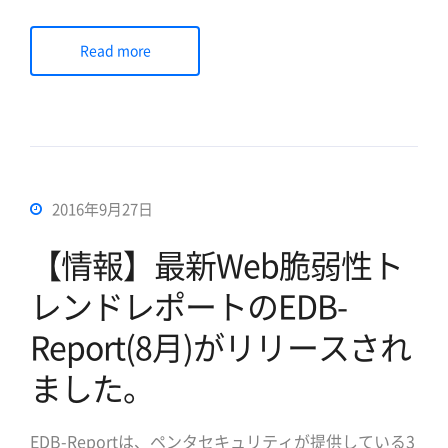
主に情報セキュリティ・データ暗号化・Webセキュリ
ティに関するものを解説いたします。 「ハッカー」
Read more
は、何のためにWebサイトをハッキングしているので
しょうか。 その昔、インターネットが普及していなか
った頃のハッカーは、自 […]
2016年9月27日
【情報】最新Web脆弱性ト
レンドレポートのEDB-
Report(8月)がリリースされ
ました。
EDB-Reportは、ペンタセキュリティが提供している3