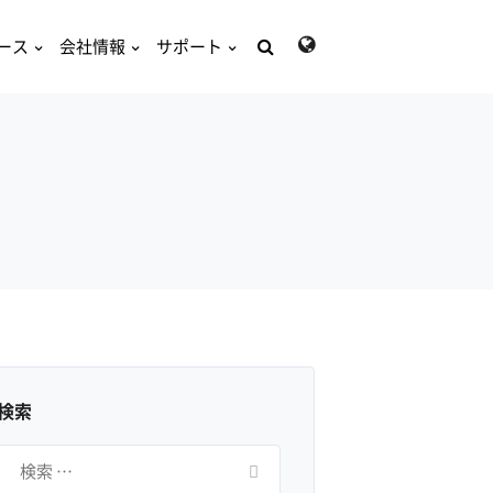
ース
会社情報
サポート
検
索:
検索
検
索: