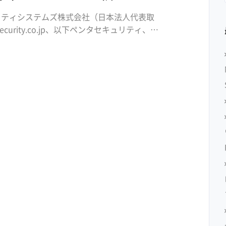
リティシステムズ株式会社（日本法人代表取
asecurity.co.jp、以下ペンタセキュリティ、韓
月6日、クラウド型WAF「クラウドブリック
w […]