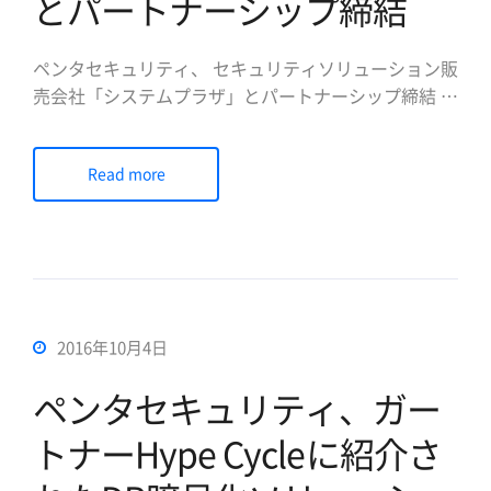
とパートナーシップ締結
ペンタセキュリティ、 セキュリティソリューション販
売会社「システムプラザ」とパートナーシップ締結 暗
号化ニーズが高まったIT市場でDB暗号化ソリューシ
ョンD’Amoの供給拡大の見込み データベース暗号化
Read more
とWebセキュリティ専門企業のペンタセキュリティシ
ステムズ株式会社 (日本法人代表取締役社長 […]
2016年10月4日
ペンタセキュリティ、ガー
トナーHype Cycleに紹介さ