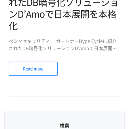
れたDB暗号化ソリューショ
ンD’Amoで日本展開を本格
化
ペンタセキュリティ、 ガートナーHype Cycleに紹介
されたDB暗号化ソリューションD’Amoで日本展開を
本格化 DB暗号化および形態保存暗号化(FPE)技術を活
用したD’Amoの日本提供を本格的に拡大する予定 デ
Read more
ータベース暗号化とWebセキュリティ専門企業ペンタ
セキュリティシステムズ株式会社(日本法 […]
検索