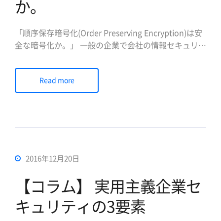
か。
「順序保存暗号化(Order Preserving Encryption)は安
全な暗号化か。」 一般の企業で会社の情報セキュリテ
ィを担当しているKさんは、このごろ悩み事が多い。
個人情報保護法の遵守のため、個人情報が保存されて
Read more
いる業務システムに暗号化製品を導入して適用しよう
としている。暗号化製品を設置すれば、個人情報保護
[…]
2016年12月20日
【コラム】 実用主義企業セ
キュリティの3要素