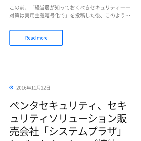
この前、「経営層が知っておくべきセキュリティ――
対策は実用主義暗号化で」を投稿した後、このような
質問を受けた。 「実用的セキュリティとは何か?実用
的に保護するためには、何をしなければならない
Read more
か？」 「何から始めて、どんな技術で、どのように設
計したら実用的なセキュリティか?」 「技術者でな
く、経営者の立場から実用的セキュ […]
2016年11月22日
ペンタセキュリティ、セキ
ュリティソリューション販
売会社「システムプラザ」