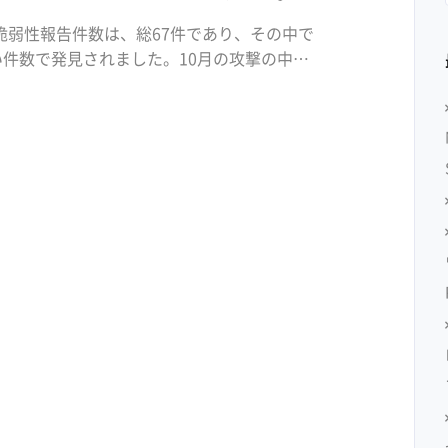
-DBの脆弱性報告件数は、総67件であり、その中で
い件数で発見されました。10月の攻撃の中で
クション（Command Injection）攻
mmand In […]