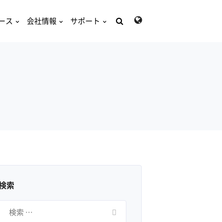
ース
会社情報
サポート
検
索:
検索
検
索: