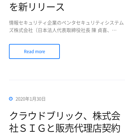
を新リリース
情報セキュリティ企業のペンタセキュリティシステム
ズ株式会社（日本法人代表取締役社長 陳 貞喜、
https://www.pentasecurity.co.jp、以下ペンタセキュ
リティ、韓国本社、ヒューストン/米国法人）は10月6
Read more
日、クラウド型WAF「クラウドブリック
（Cloudbric、サービスサイト：https://w […]
2020年1月30日
クラウドブリック、株式会
社ＳＩＧと販売代理店契約