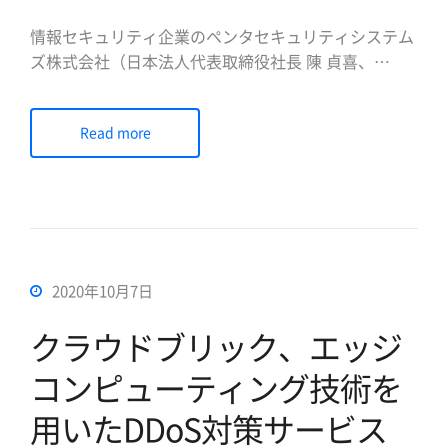
情報セキュリティ企業のペンタセキュリティシステム
ズ株式会社（日本法人代表取締役社長 陳 貞喜、
https://www.pentasecurity.co.jp、以下ペンタセキュ
リティ、韓国本社、ヒューストン/米国法人）は11月
Read more
12日、クラウド型セキュリティ・プラットフォーム・
サービス「クラウドブリック（Cloudbric […]
2020年10月7日
クラウドブリック、エッジ
コンピューティング技術を
用いたDDoS対策サービス