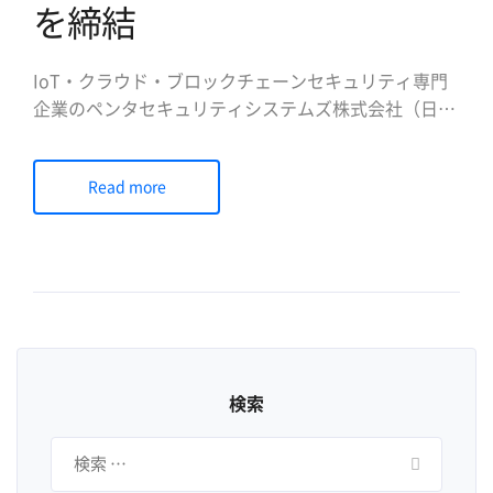
を締結
IoT・クラウド・ブロックチェーンセキュリティ専門
企業のペンタセキュリティシステムズ株式会社（日本
法人代表取締役社長 陳 貞喜、
https://www.pentasecurity.co.jp、以下ペンタセキュ
Read more
リティ、韓国本社、ヒューストン/米国法人） は、ク
ラウド型WAF「クラウドブリック（Cloudbric）」の
日本 […]
検索
検
索: