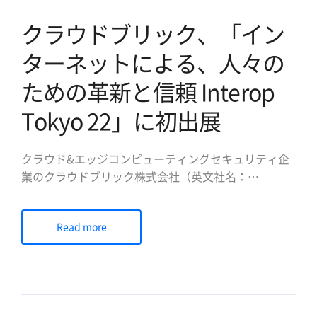
クラウドブリック、「イン
ターネットによる、人々の
ための革新と信頼 Interop
Tokyo 22」に初出展
クラウド&エッジコンピューティングセキュリティ企
業のクラウドブリック株式会社（英文社名：
Cloudbric Corp. 代表取締役：鄭 泰俊、
https://www.cloudbric.jp）は、2022年6月15日
Read more
（水）から17日（金）まで3日間、幕張メッセで開催
される「インターネットによる、人々のための革新
[…]