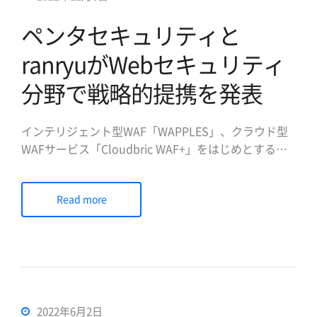
ペンタセキュリティと
ranryuがWebセキュリティ
分野で戦略的提携を発表
インテリジェント型WAF「WAPPLES」、クラウド型
WAFサービス「Cloudbric WAF+」をはじめとするセ
キュリティ製品を開発・提供するペンタセキュリティ
システムズ株式会社（日本法人代表取締役社長：陳 貞
Read more
喜、本社：韓国ソウル、以下ペンタセキュリティ）と
株式会社ranryu（代表取締役社長：崎山 康平、本
社：東 […]
2022年6月2日