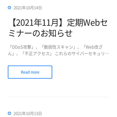
2021年10月14日
【2021年11月】定期Webセ
ミナーのお知らせ
「DDoS攻撃」、「脆弱性スキャン」、「Web改ざ
ん」、「不正アクセス」 これらのサイバーセキュリテ
ィ被害事例は日々増加する一方です。企業の規模と業
種を問わず、攻撃者は常にWebサイトへの攻撃を試み
Read more
ています。 本セミナーでは「なぜ、WAFを導入する
のか。WAFの定義と防御領域」をテーマとして、Web
サイトの保護に特化し […]
2021年10月13日