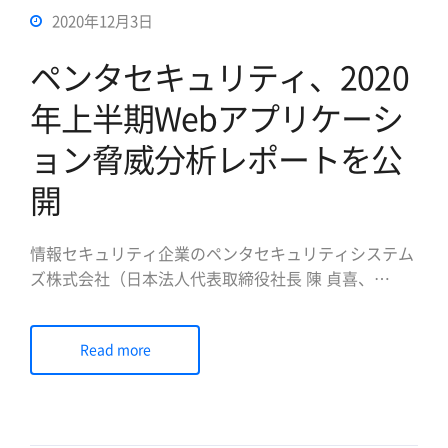
2020年12月3日
ペンタセキュリティ、2020
年上半期Webアプリケーシ
ョン脅威分析レポートを公
開
情報セキュリティ企業のペンタセキュリティシステム
ズ株式会社（日本法人代表取締役社長 陳 貞喜、
https://www.pentasecurity.co.jp、以下ペンタセキュ
リティ、韓国本社、ヒューストン/米国法人）は12月3
Read more
日、2020年上半期のWebアプリケーション脅威分析
レポート（Web Application […]