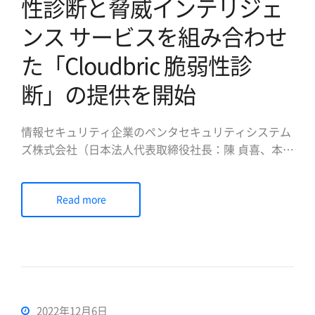
性診断と脅威インテリジェ
ンス サービスを組み合わせ
た「Cloudbric 脆弱性診
断」の提供を開始
情報セキュリティ企業のペンタセキュリティシステム
ズ株式会社（日本法人代表取締役社長：陳 貞喜、本
社：韓国ソウル、以下ペンタセキュリティ）は、2023
年2月15日より、セキュリティのエキスパートによる
Read more
脆弱性診断と95カ国から収集した独自の脅威インテリ
ジェンスを利用できるサービス「Cloudbric 脆弱性診
断」を開始しま […]
2022年12月6日