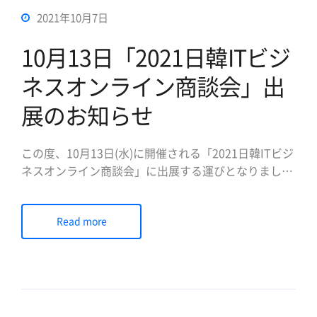
2021年10月7日
10月13日「2021日韓ITビジ
ネスオンライン商談会」出
展のお知らせ
この度、10月13日(水)に開催される「2021日韓ITビジ
ネスオンライン商談会」に出展する運びとなりました
のでご案内いたします。 「2021日韓ITビジネスオン
ライン商談会」は、海外への渡航制限が課せられてい
Read more
る今、 企業のビジネスチャンス創出を応援することを
目的に、 JIETソウル支部・社団法人 韓国貿易協会
(KIT […]