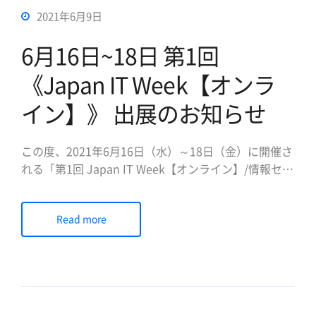
2021年6月9日
6月16日~18日 第1回
《Japan IT Week【オンラ
イン】》 出展のお知らせ
この度、2021年6月16日（水）～18日（金）に開催さ
れる「第1回 Japan IT Week【オンライン】/情報セキ
ュリティEXPO」に出展いたします。 当社ブースは、
「Cloudbric Security Platform Service」、「Web
Read more
Security」、「Data Security」、「Conn […]