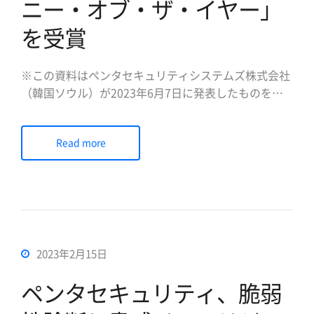
ニー・オブ・ザ・イヤー」
を受賞
※この資料はペンタセキュリティシステムズ株式会社
（韓国ソウル）が2023年6月7日に発表したものを日
本語に翻訳したものです。 情報セキュリティ企業のペ
ンタセキュリティシステムズ株式会社（日本法人代表
Read more
取締役社長：陳 貞喜、本社：韓国ソウル、以下ペンタ
セキュリティ）は、フロスト＆サリバン（Frost＆
Sullivan）が主 […]
2023年2月15日
ペンタセキュリティ、脆弱