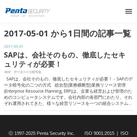
ブログトップ
2017-05-01 から1日間の記事一覧
Webセキュリティ
2017-05-01
データ保護
SAPは、会社そのもの、徹底したセキ
ュリティが必要！
セキュリティインサイト
WAF
データベース暗号化
技術ブログ
SAPは、会社そのもの、徹底したセキュリティが必要！ - SAPのデ
ータ暗号化の二つの方式 総合型(業務横断型)業務リソース管理
(Enterprise Resource Planning, ERP)は、企業も経営および管理のた
めのコンピュータシステムです。会社内部の各部門にわたり、それ
ぞれ運用されてきた、様々な経営リソースを一つの統合システムと
して管理することで、生産性を最大限に…
ⓒ 1997-2025 Penta Security Inc. ISO 9001:2015 | ISO