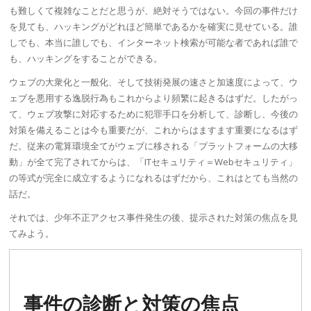
も難しくて複雑なことだと思うが、絶対そうではない。今回の事件だけ
を見ても、ハッキングがどれほど簡単であるかを確実に見せている。誰
しでも、本当に誰しでも、インターネット検索が可能な者であれば誰で
も、ハッキングをすることができる。
ウェブの大衆化と一般化、そして技術発展の速さと加速度によって、ウ
ェブを悪用する逸脱行為もこれからより頻繁に起きるはずだ。したがっ
て、ウェブ攻撃に対応するために犯罪手口を分析して、診断し、今後の
対策を備えることは今も重要だが、これからはますます重要になるはず
だ。従来の電算環境全てがウェブに移される「プラットフォームの大移
動」が全て完了されてからは、「ITセキュリティ＝
Webセキュリティ
」
の等式が完全に成立するようになれるはずだから、これはとても当然の
話だ。
それでは、少年
不正アクセス
事件発生の後、提示された対策の焦点を見
てみよう。
事件の診断と対策の焦点