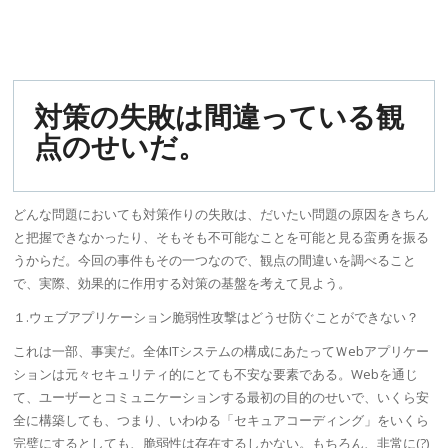
対策の失敗は間違っている観
点のせいだ。
どんな問題においても対策作りの失敗は、だいたい問題の原因をきちん
と把握できなかったり、そもそも不可能なことを可能と見る蛮勇を振る
うからだ。今回の事件もその一つなので、観点の間違いを調べること
で、実際、効果的に作用する対策の基盤を考えて見よう。
１.
ウェブアプリケーション
脆弱性
攻撃はどうせ防ぐことができない？
これは一部、事実だ。全体ITシステムの構成にあたってＷebアプリケー
ションは元々セキュリティ的にとても不安な要素である。Webを通じ
て、ユーザーとコミュニケーションする最初の目的のせいで、いくら安
全に構築しても、つまり、いわゆる「セキュアコーディング」をいくら
完璧にするとしても、
脆弱性
は存在するしかない。もちろん、非常に(?)