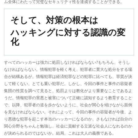
ム全体にわたって完璧なセキュリティ性を達成することができる。
そして、対策の根本は
ハッキングに対する認識の変
化
すべての
ハッカー
は強力に処罰しなければならない?もちろん、そうし
なければならない。情報犯罪を軽く考え、犯罪者に寛大な処分をする場
合が結構あるが、情報犯罪は経済犯罪などの犯罪に比べても、罪質が決
して軽くない、とても重い犯罪だ。しかし、今回の事件と事件の容疑者
集団の性質を調べて見ると、処罰よりは教化がより重要なことであるよ
うだ。情報犯罪の害悪と被害について正確に認知するよう教育すること
で、以降、犯罪者の道を歩かないように、社会が関心を傾けながら面倒
を見なければならない。それによって、今回の事件の容疑者が今後、よ
り悪徳な犯罪を起こす本当の
ハッカー
になるのか、さもなければ自分の
関心分野をちゃんと勉強し、社会に貢献する立派な社会人になれるのか
が決められるのではないか。結局、これは大人の義務である。