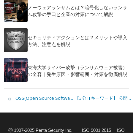
ノーウェアランサムとは？暗号化しないランサ
ム攻撃の手口と企業の対策について解説
セキュリティアクションとは？メリットや導入
方法、注意点を解説
東海大学サイバー攻撃（ランサムウェア被害）
の全容｜発生原因・影響範囲・対策を徹底解説
«
OSS(Open Source Software)データベースは安全なのか?
【3分ITキーワード】 公開鍵(Public Key)
ⓒ 1997-2025 Penta Security Inc. ISO 9001:2015 | ISO