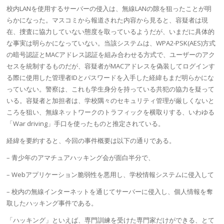
校内LANを使用するサーバーの侵入は、
無線LAN
の隙を狙ったことが明
らかになった。マスコミから報道された内容から見ると、容疑者は現
在、捜査に協力していない態度を取っているようだが、いまだに具体的
な事実は明らかになっていない。当該システムは、WPA2-PSK(AES)方式
の暗号認証と
MACアドレス
認証を組み合わせる方式で、ユーザーのアク
セスを統制するものだが、容疑者が
MACアドレス
を偽装してログインす
る際に使用した管理者IDとパスワードを入手した経緯もまだ明らかにな
っていない。警察は、これも学生身分を持っている共犯の協力を疑って
いる。容疑者と加担者は、学校隅々のセキュリティ管理が厳しくないと
ころを狙い、無線ネットワークの
トラフィック
を横取りする、いわゆる
「War driving」手口を使ったものと推定されている。
経緯を要約すると、今回の事件概要は以下の通りである。
– 青少年のア
マチュア
ハッキング会が面白半分で、
– Webアプリケーション
脆弱性
を悪用し、学校情報システムに侵入して
– 校内の無線インターネットを通じてサーバーに侵入し、個人情報を奪
取したハッキング事件である。
「ハッキング」といえば、専門訓練を受けた専門家だけができる、とて