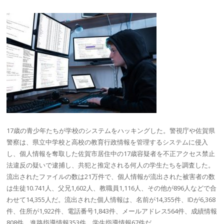
17歳の青少年たちが学校のシステムをハッキングした。警視庁や
佐賀県
警察
は、県立中学校と高校の教育行政情報を管理するシステムに侵入
し、個人情報を奪取した
佐賀市
居住中の17歳容疑者を
不正アクセス禁止
法
違反の疑いで逮捕し、共犯と推定される何人の学生たちを調査した。
流出されたファイルの数は21万件で、個人情報が流出された被害者の数
は生徒10.741人、父兄1,602人、教職員1,116人、その他が896人などで合
わせて14,355人だ。流出された個人情報は、名前が14,355件、IDが6,368
件、住所が1,922件、電話番号1,843件、メールアドレス564件、成績情報
808件、進路指導情報353件、学生指導情報67件だ。