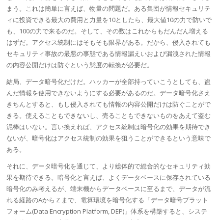
まう。これは簡単に言えば、物量の問題だ。ある集団が情報セキュリテ
ィに投資できる最大の費用と力量を10としたら、最大値10の力で防いで
も、100の力で来るのだ。そして、その数はこれからもだんだん増える
はずだ。アクセス統制にはそもそも限界がある。だから、侵入されても
セキュリティ事故の最悪の事態である情報漏えいおよび漏洩された情報
の内容公開だけは防ぐという態度の転換が必要だ。
結局、データ暗号化だけだ。
ハッカー
が全部持っていこうとしても、盗
んだ情報を使用できないようにする必要があるのだ。データ暗号化さえ
きちんとすると、もし侵入されても情報の内容公開だけは防ぐことがで
きる。使えることもできないし、売ることもできないものをあえて盗む
泥棒はいない。言い換えれば、アクセス統制は暗号化の効果を期待でき
ないが、暗号化はアクセス統制の効果を狙うことができるという意味で
ある。
それに、データ暗号化を通じて、より総体的で総合的なセキュリティ効
果を期待できる。暗号化と言えば、よくデータベースに保存されている
暗号化のみ考えるが、端末機からデータベースに至るまで、データが流
れる経路のAからＺまで、電算環境を暗号化する「データ暗号プラット
フォーム(Data Encryption Platform,
DEP
)」体系を構築すると、システ