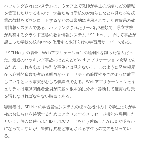
ハッキングされたシステムは、ウェブ上で教師が学生の成績などの情報
を管理したりするもので、学生たちは学校のお知らせなどを見ながら授
業の教材をダウンロードするなどの日常的に使用されていた
佐賀県
の教
育情報システムである。ハッキングされたサーバは2種類で、県立学校
が共有する
クラウド
基盤の教育情報システム「SEI-Net」、そして事故が
起こった学校の校内LANを使用する教師向けの学習用サーバーである。
「SEI-Net」の場合、Webアプリケーションの
脆弱性
を狙った侵入だっ
た。最近のハッキング事故のほとんどがWebアプリケーション攻撃であ
るため、これもあまり特別な事例とは見えないし、このように発生頻度
から絶対的多数を占める明白なセキュリティの
脆弱性
をこのように放置
しているという事実がむしろ
特異点
である。Webアプリケーションセキ
ュリティは電算関係者全員が問題を根本的に分析・診断して確実な対策
を講じなければならない時点である。
容疑者は、SEI-Netの学習管理システムの様々な機能の中で学生たちが学
校のお知らせを確認するためにアクセスするメッセージ機能を悪用した
という。侵入に使われたIDとパスワードをどう確保したかはまだ明らか
になっていないが、警察は共犯と推定される学生らの協力を疑ってい
る。