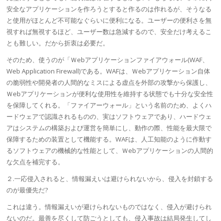
安全なアプリケーションを作ろうとすると作るのは作れるが、そうなる
と使用がほとんど不可能なぐらいに便利になる。ユーザーの便利さを無
視すれば無視するほど、ユーザー数は急減するので、安全だけ考えるこ
とも難しい。だから折衷は必要だ。
そのため、使うのが「Ｗebアプリケーション
ファイアウォール
(
WAF
、
Web Application Firewall)である。
WAF
は、Ｗebアプリケーション自体
の
脆弱性
や開発者の人間的なミスによる虚点を外部の攻撃から保護し、
Ｗebアプリケーションが便利な使用性を維持する状態でも十分な安全性
を保障してくれる。「ファイアーウォール」という名前のため、よくハ
ードウェアで認識されるものの、実はソフトウェアであり、ハードウェ
アはシステムの構築および運営を簡単にし、動作の際、性能を最大限で
保障するための装置として機能する。
WAF
は、
人工知能
のように作動す
るソフトウェアの
機械的
な性能として、Ｗebアプリケーションの人間的
な欠点を補完する。
２.一応侵入されると、情報漏えいは避けられないから、侵入を封鎖する
のが最優先だ?
これは違う。情報漏えいが避けられないものではなく、侵入が避けられ
ないのだ。最善を尽くして防ごうとしても、侵入事故は結局発生してし