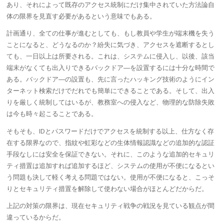
あり、それによって既存のアクセス統制にだけ集中されていた方法論自
体の限界を見直す必要があるという意味でもある。
計画通り、全ての仕事が進むとしても、もし教員や学生が端末機を失う
ことになると、どうなるのか？紛失に気づき、アクセスを遮断するとし
ても、一日以上は所要される。これは、システムに侵入し、以後、該当
端末がなくても出入りできる
バックドア
―を設置するには十分な時間で
ある。
バックドア
―の設置も、先に言ったハッキング技術のようにイン
ターネット検索だけでだれでも簡単にできることである。そして、出入
りを厳しく統制してはいるが、教務室への侵入など、物理的な防除失敗
は今も時々起こることである。
そもそも、IDとパスワードだけでアクセスを統制する以上、仕方なく存
在する限界なので、指紋や
虹彩
などの生体情報認識などの追加的な認証
手段なしには安全を保証できない。それに、このような追加的セキュリ
ティ措置は追加すれば追加するほど、システムの使用が不便になるとい
う問題も決して軽く考える問題ではない。使用が不便になると、こっそ
りとセキュリティ措置を解除して使わない場合がほとんどだからだ。
上記の対策の限界は、現在セキュリティ戦争の戦況を見ている観点が間
違っているからだ。