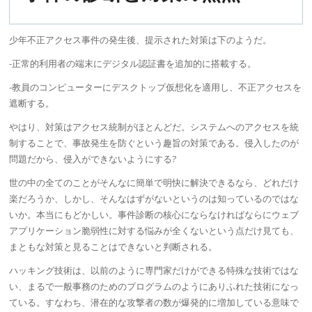
少年
不正アクセス
事件の発生後、提示された対策は下のようだ。
-正常的利用者の端末にデジタル認証書を追加的に搭載する。
-教員のコンピューターにデスクトップ仮想化を適用し、
不正アクセス
を
遮断する。
やはり、対策はアクセス統制がほとんどだ。システムへのアクセスを統
制することで、事故発生を防ぐという趣旨の対策である。侵入したのが
問題だから、侵入ができないようにする?
世の中の全てのことがそんなに簡単で明快に解決できるなら、どれだけ
楽だろうか、しかし、そんなはずがないというのは知っているのではな
いか。本当にもどかしい。事件診断の核心にならなければならに
ウェブ
アプリケーション
脆弱性
に対する悩みが全くないという点だけ見ても、
まともな対策と見ることはできないと判断される。
ハッキング技術は、以前のように専門家だけができる特殊な技術ではな
い、まるで一般事務のためのプログラムのようにありふれた技術になっ
ている。すなわち、
潜在的
な攻撃者の数が爆発的に増加している意味で