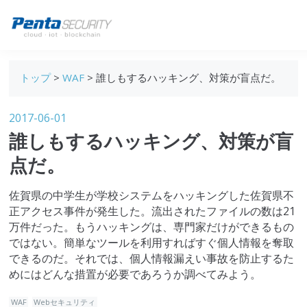
ブログトップ
トップ
>
WAF
> 誰しもするハッキング、対策が盲点だ。
Webセキュリティ
2017-06-01
データ保護
誰しもするハッキング、対策が盲
セキュリティインサイト
点だ。
技術ブログ
佐賀県の中学生が学校システムをハッキングした佐賀県不
正アクセス事件が発生した。流出されたファイルの数は21
万件だった。もうハッキングは、専門家だけができるもの
ではない。簡単なツールを利用すればすぐ個人情報を奪取
できるのだ。それでは、個人情報漏えい事故を防止するた
めにはどんな措置が必要であろうか調べてみよう。
WAF
Webセキュリティ