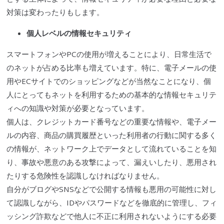
対策は変わったりもします。
個人レベルの情報セキュリティ
スマートフォン
やPCの使用が増えることにより、日常生活で
のネットが占める比率も増えています。特に、電子メールの使
用や
ECサイト
でのショッピングなどが当然なことになり、個
人にとってもネットを利用するための基本的な情報セキュリテ
ィへの知識や対策が必要となっています。
個人は、クレジットカード番号などの重要な情報や、電子メー
ルの内容、商品の購買履歴といった利用者の行動に関する多く
の情報が、ネットワーク上でデータとして流れていることを知
り、事故や悪意のある攻撃によって、漏えいしたり、悪用され
たりする危険性を認識しなければなりません。
自分がブログや
SNS
などで公開する情報も悪用の可能性に対し
て認識しながら、IDやパスワードなどを徹底的に管理し、
フィ
ッシング詐欺
などで他人に不正に利用されないようにする必要