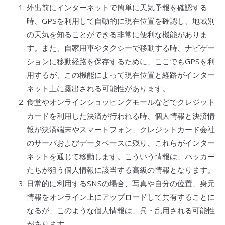
外出前にインターネットで簡単に天気予報を確認する
時、
GPS
を利用して自動的に現在位置を確認し、地域別
の天気を知ることができる非常に便利な機能がありま
す。また、自家用車やタクシーで移動する時、ナビゲー
ションに移動経路を保存するために、ここでも
GPS
を利
用するが、この機能によって現在位置と経路がインター
ネット上に露出される可能性があります。
食堂やオンラインショッピングモールなどでクレジット
カードを利用した決済が行われる時、個人情報と決済情
報が決済端末や
スマートフォン
、クレジットカード会社
のサーバおよびデータベースに残り、これらがインター
ネットを通じて移動します。こういう情報は、
ハッカー
たちが狙う個人情報に該当する高級の情報となります。
日常的に利用する
SNS
の場合、写真や自分の位置、身元
情報をオンライン上にアップロードして共有することに
なるが、このような個人情報は、呉・乱用される可能性
があります。