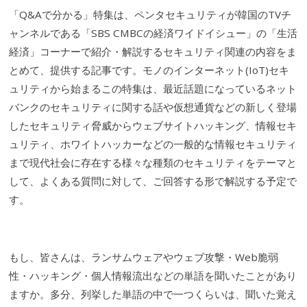
「Q&Aで分かる」特集は、
ペンタセキュリティ
が韓国のTVチ
ャンネルである「SBS CMBCの経済ワイドイシュー」の「生活
経済」コーナーで紹介・解説するセキュリティ関連の内容をま
とめて、提供する記事です。モノのインターネット(IoT)セキ
ュリティから始まるこの特集は、最近話題になっているネット
バンクのセキュリティに関する話や仮想通貨などの新しく登場
したセキュリティ脅威からウェブサイトハッキング、情報セキ
ュリティ、ホワイト
ハッカー
などの一般的な情報セキュリティ
まで
現代社
会に存在する様々な種類のセキュリティをテーマと
して、よくある質問に対して、ご回答する形で解説する予定で
す。
もし、皆さんは、
ランサムウェア
やウェブ攻撃・Web
脆弱
性
・ハッキング・
個人情報流出
などの単語を聞いたことがあり
ますか。多分、列挙した単語の中で一つくらいは、聞いた覚え