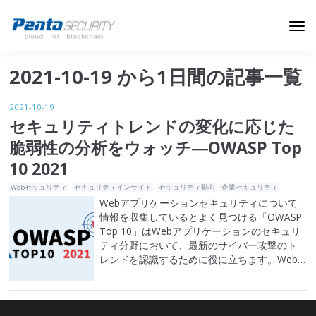
ブログトップ
2021-10-19 から1日間の記事一覧
Webセキュリティ
2021-10-19
データ保護
セキュリティトレンドの変化に応じた
脆弱性の分析をウォッチ―OWASP Top
セキュリティインサイト
10 2021
技術ブログ
Webセキュリティ
セキュリティインサイト
セキュリティ動向
企業セキュリティ
Webアプリケーションセキュリティについて
情報を収集しているとよく見つける「OWASP
Top 10」はWebアプリケーションのセキュリ
ティ分野において、最新のサイバー攻撃のト
レンドを認識するために役に立ちます。Web
アプリ開発者やセキュリティ担当者であれば
新しく告げ知らされた攻撃のトレンドを知っ
ていると、その攻撃と類似する他の攻撃にも
最前線に立って対応できます。また、公共の