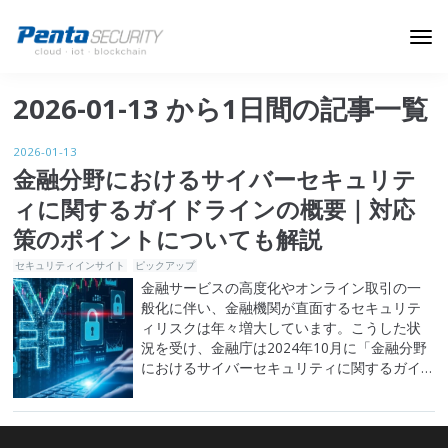
ブログトップ
2026-01-13 から1日間の記事一覧
Webセキュリティ
2026-01-13
データ保護
金融分野におけるサイバーセキュリテ
ィに関するガイドラインの概要｜対応
セキュリティインサイト
策のポイントについても解説
技術ブログ
セキュリティインサイト
ピックアップ
金融サービスの高度化やオンライン取引の一
般化に伴い、金融機関が直面するセキュリテ
ィリスクは年々増大しています。こうした状
況を受け、金融庁は2024年10月に「金融分野
におけるサイバーセキュリティに関するガイ
ドライン」を定め、各金融機関が確保すべき
最低限の対応水準と望ましい取り組みを示し
ました。 本記事では、ガイドラインの概要と
対応策のポイントについて解説します。 金融