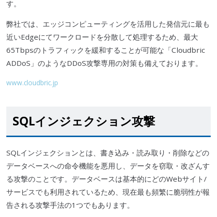
す。
弊社では、エッジコンピューティングを活用した発信元に最も
近いEdgeにてワークロードを分散して処理するため、最大
65Tbpsの
トラフィック
を緩和することが可能な「
Cloudbric
ADDoS」のような
DDoS攻撃
専用の対策も備えております。
www.cloudbric.jp
SQLインジェクション
攻撃
SQLインジェクション
とは、書き込み・読み取り・削除などの
データベースへの命令機能を悪用し、データを窃取・改ざんす
る攻撃のことです。データベースは基本的にどのWebサイト/
サービスでも利用されているため、現在最も頻繁に
脆弱性
が報
告される攻撃手法の1つでもあります。