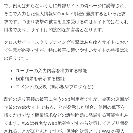
で、例えば知らないうちに外部サイトの偽ページに誘導され、
そこで入力した個人情報や
Cookie
情報が漏洩するといった攻
撃です。つまり攻撃の被害を直接受けるのはサイトではなく利
用者であり、サイトは間接的な加害者となります。
クロスサイト・
スクリプティング
攻撃はあらゆるサイトにおい
て注意が必要ですが、特に被害に遭いやすいサイトの特徴は次
の通りです。
ユーザーの入力内容を出力する機能
検索結果を表示する機能
コメントの反映（
掲示
板やブログなど）
既述の通り直接の被害に合うのは利用者ですが、被害の原因が
企業のWebサイトであることが発覚した場合、信用の低下を
招くだけでなく賠償請求などの訴訟問題に発展する可能性もあ
ります。
XSS
は有名なWeb
脆弱性
ですから対策して
アプリ開発
されることがほとんどですが、保険的対策として
WAF
の導入