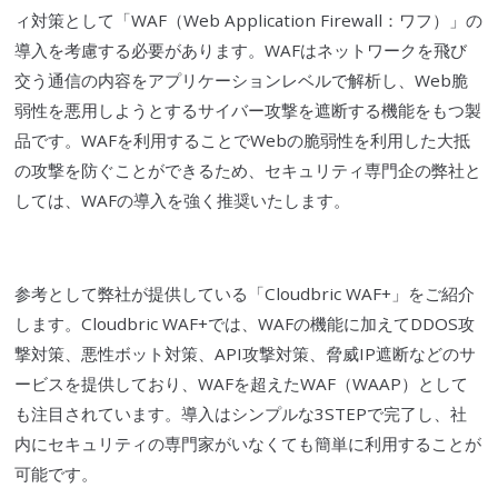
ィ対策として「
WAF
（Web Application
Firewall
：ワフ）」の
導入を考慮する必要があります。
WAF
はネットワークを飛び
交う通信の内容をアプリケーションレベルで解析し、Web
脆
弱性
を悪用しようとする
サイバー攻撃
を遮断する機能をもつ製
品です。
WAF
を利用することでWebの
脆弱性
を利用した大抵
の攻撃を防ぐことができるため、セキュリティ専門企の弊社と
しては、
WAF
の導入を強く推奨いたします。
参考として弊社が提供している「
Cloudbric
WAF
+」をご紹介
します。
Cloudbric
WAF
+では、
WAF
の機能に加えて
DDOS攻
撃
対策、悪性ボット対策、
API
攻撃対策、脅威IP遮断などのサ
ービスを提供しており、
WAF
を超えた
WAF
（WAAP）として
も注目されています。導入はシンプルな3STEPで完了し、社
内にセキュリティの専門家がいなくても簡単に利用することが
可能です。