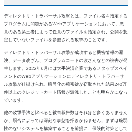
ディレクト
リ・トラバーサル攻撃とは、ファイル名を指定する
プログラムに問題があるWebアプリケーションにおいて、悪
意のある第
三者
によって任意のファイルを指定され、公開を想
定していないファイルを参照される攻撃のことです。
ディレクト
リ・トラバーサル攻撃が成功すると機密情報の漏
洩、データ改ざん、プログラムコードの改ざんなどの被害が発
生します。2022年6月には大手決済企業であるメ
タップス
ペイ
メントのWebアプリケーションに
ディレクト
リ・トラバーサ
ル攻撃が仕掛けられ、暗号化の
秘密鍵
が窃取された結果240万
件以上のクレジットカード情報が漏洩したことも明らかになっ
ています。
他の攻撃手法と比べると被害報告数はそれほど多くありません
が、場合によっては深刻な事態を招きかねません。まずは
脆弱
性
のないシステムを構築することを前提に、保険的対策として