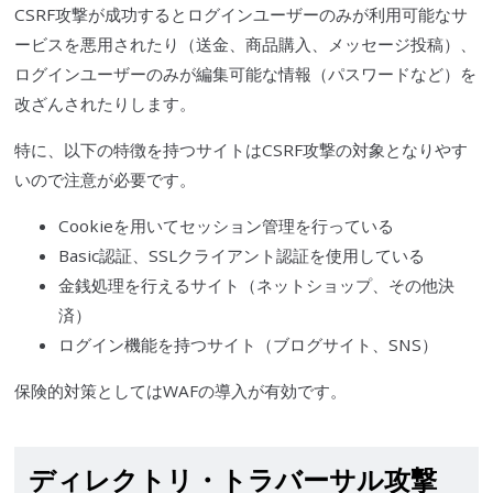
CSRF
攻撃が成功するとログインユーザーのみが利用可能なサ
ービスを悪用されたり（送金、商品購入、メッセージ投稿）、
ログインユーザーのみが編集可能な情報（パスワードなど）を
改ざんされたりします。
特に、以下の特徴を持つサイトは
CSRF
攻撃の対象となりやす
いので注意が必要です。
Cookie
を用いてセッション管理を行っている
Basic認証
、
SSL
クライアント認証を使用している
金銭処理を行えるサイト（ネットショップ、その他決
済）
ログイン機能を持つサイト（ブログサイト、
SNS
）
保険的対策としては
WAF
の導入が有効です。
ディレクト
リ・トラバーサル攻撃