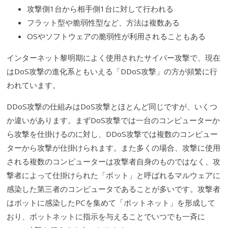
攻撃側1台から相手側1台に対して行われる
フラット型や
脆弱性
型など、方法は複数ある
OSやソフトウェアの
脆弱性
が利用されることもある
インターネット黎明期によく使用された
サイバー攻撃
で、現在
は
DoS攻撃
の進化系ともいえる「
DDoS攻撃
」の方が頻繁に行
われています。
DDoS攻撃
の仕組みは
DoS攻撃
とほとんど同じですが、いくつ
か違いがあります。まず
DoS攻撃
では一台のコンピューターか
ら攻撃を仕掛けるのに対し、
DDoS攻撃
では複数のコンピュー
ターから攻撃が仕掛けられます。また多くの場合、攻撃に使用
される複数のコンピューターは攻撃者自身のものではなく、攻
撃者によって仕掛けられた「ボット」と呼ばれる
マルウェア
に
感染した第
三者
のコンピュータであることが多いです。攻撃者
はボットに感染したPCを集めて「
ボットネット
」を形成して
おり、
ボットネット
に指示を与えることでいつでも一斉に