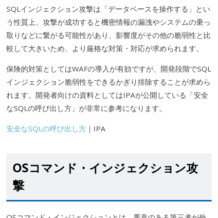
SQLインジェクション
攻撃は「データベースを操作する」とい
う性質上、攻撃が成功すると機密情報の漏洩やシステムの乗っ
取りなどに繋がる可能性があり、影響度がその他の
脆弱性
と比
較して大きいため、より厳格な対策・対応が求められます。
保険的対策としては
WAF
の導入が有効ですが、開発段階で
SQL
インジェクション
脆弱性
をできるかぎり排除することが求めら
れます。開発者向けの資料としては
IPA
が公開している「安全
な
SQL
の呼び出し方」が非常に参考になります。
安全なSQLの呼び出し方
｜
IPA
OSコマンド・インジェクション攻
撃
OSコマンド・インジェクションとは、悪意のある第
三者
が外