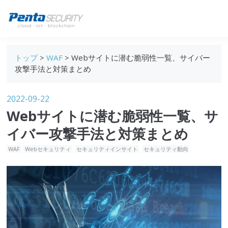
ブログトップ
トップ
>
WAF
> Webサイトに潜む脆弱性一覧、サイバー
Webセキュリティ
攻撃手法と対策まとめ
データ保護
2022-09-22
セキュリティインサイト
Webサイトに潜む脆弱性一覧、サ
技術ブログ
イバー攻撃手法と対策まとめ
WAF
Webセキュリティ
セキュリティインサイト
セキュリティ動向