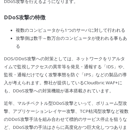
DDoS攻撃
を行えるようになります。
DDoS攻撃
の特徴
複数のコンピュータから1つのサーバに対して行われる
攻撃側は数千～数万台のコンピュータが使われる事もあ
る
DOS
/
DDoS攻撃
への対策としては、ネットワークをリアルタ
イムで監視しアクセスの異常等を発見・通報する「IDS」や、
監視・通報だけでなく攻撃事態を防ぐ「IPS」などの製品の導
入が考えられます。弊社が提供している
Cloudbric
WAF
+に
も、
DDoS攻撃
への対策機能が基本搭載されています。
近年、マルチベクトル型
DDoS攻撃
といって、ボリューム型攻
撃、アプリケーションレイヤー攻撃、
TCP
枯渇型攻撃など複数
の
DDoS攻撃
手法を組み合わせて標的のサービス停止を狙うな
ど、
DDoS攻撃
の手法はさらに高度化かつ巨大化しつつありま