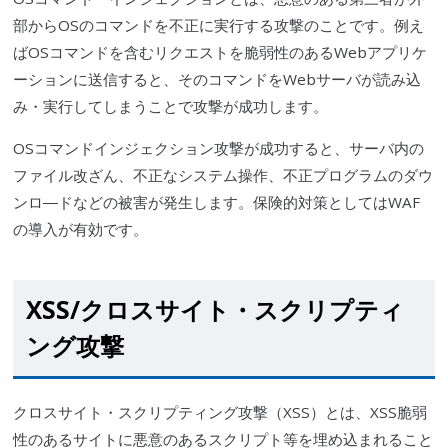
部からOSのコマンドを不正に実行する攻撃のことです。例え
ばOSコマンドを含むリク
エス
トを
脆弱性
のあるWebアプリケ
ーションに送信すると、そのコマンドをWebサーバが読み込
み・実行してしまうことで攻撃が成功します。
OSコマンドインジェクション攻撃が成功すると、サーバ内の
ファイル改ざん、不正なシステム操作、不正プログラムのダウ
ンロ―ドなどの被害が発生します。保険的対策としては
WAF
の導入が有効です。
XSS
/クロスサイト・
スクリプティ
ング
攻撃
クロスサイト・
スクリプティング
攻撃（
XSS
）とは、
XSS脆弱
性
のあるサイトに悪意のある
スクリプト
等を埋め込まれること