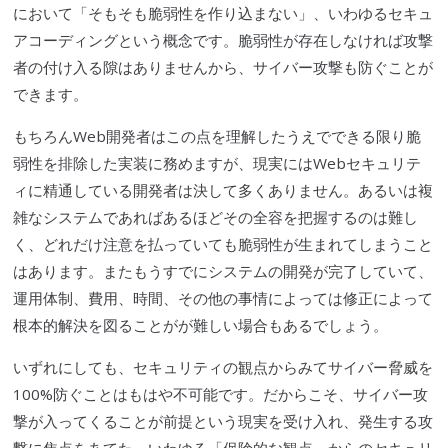
において「そもそも
脆弱性
を作り込まない」、いわゆるセキュ
アコーディングという概念です。
脆弱性
が存在しなければ攻撃
者の付け入る隙はありませんから、
サイバー攻撃
も防ぐことが
できます。
もちろんWeb開発者はこの点を理解したうえでできる限り
脆
弱性
を排除した実装に務めますが、現実には
Webセキュリテ
ィ
に精通している開発者は決して多くありません。あるいは複
雑なシステムであればあるほどその全容を把握するのは難し
く、どれだけ注意を払っていても
脆弱性
が生まれてしまうこと
はあります。またもうすでにシステムの開発が完了していて、
運用体制、費用、時間、その他の事情によっては修正によって
根本的解決を図ることがが難しい場合もあるでしょう。
いずれにしても、セキュリティの観点からみてサイバー脅威を
100%防ぐことはもはや不可能です。だからこそ、
サイバー攻
撃
が入ってくることが前提という現実を受け入れ、発生する攻