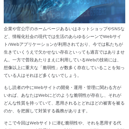
企業や官公庁のホームページあるいはネットショップや
SNS
な
ど、情報化社会の現代では生活のあらゆるシーンでWebサイ
ト/Webアプリケーションが利用されており、今では私たちが
生きていくうえで欠かせない存在といっても過言ではありませ
ん。一方で普段あたりまえに利用しているWebの技術には、
想像以上に重大な「
脆弱性
」が数多く存在していることを知っ
ている人はそれほど多くないでしょう。
もし読者の中にWebサイトの開発・運用・管理に関わる方が
いれば、あなたはWebにどのような
脆弱性
が存在し、それが
どんな性質を持っていて、悪用されるとどれほどの被害を被る
のか、を把握して対策する義務があります。
そこで今回はWebサイトに潜む
脆弱性
や、それを悪用する代