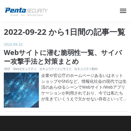
ブログトップ
2022-09-22 から1日間の記事一覧
Webセキュリティ
2022-09-22
データ保護
Webサイトに潜む脆弱性一覧、サイバ
ー攻撃手法と対策まとめ
セキュリティインサイト
WAF
Webセキュリティ
セキュリティインサイト
セキュリティ動向
技術ブログ
企業や官公庁のホームページあるいはネット
ショップやSNSなど、情報化社会の現代では生
活のあらゆるシーンでWebサイト/Webアプリ
ケーションが利用されており、今では私たち
が生きていくうえで欠かせない存在といって
も過言ではありません。一方で普段あたりま
えに利用しているWebの技術には、想像以上
に重大な「脆弱性」が数多く存在しているこ
とを知っている人はそれほど多くないでしょ
う。 もし読者の中にWebサ…