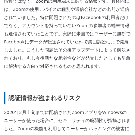
情報ではなく、Zoomの利用端末に関する情報です。具体的に
は、Zoomの使用デ
バイス
の種別や通信会社などの名前が送信
されていました。特に問題されたのは
Facebook
の利用者だけ
でなく、アカウントを持っていないZoomの参加者の端末情報
も送信されていたことです。実際に米国ではユーザーに無断で
Facebook
にデータが転送されていた件で
集団訴訟
にまで発展
しました。こうした問題はその後アップデートによって解決さ
れており、もし今後新たな
脆弱性
などが発覚したとしても早急
に解決する方向で対応されるものと思われます。
認証情報が盗まれるリスク
2020年3月上旬までに配信されたZoomアプリを
Windows
の
ユーザーが使った場合に、セキュリティの
脆弱性
が指摘されま
した。Zoomの機能を利用してユーザーがハッキングの被害に