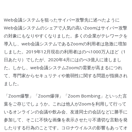
Web会議システムを狙った
サイバー攻撃
先に述べたように
Web会議システムのシェアで人気の高いZoomは
サイバー攻撃
の対象にもなりやすくなりました。多くの企業がテレワークを
導入し、web会議システムであるZoomの利用者は急激に増加
しました。2019年12月現在の利用者はのべ1000万人ほど（1
日あたり）でしたが、2020年4月にはのべ3億人に達しまし
た。しかし、web会議システムZoomの需要が高まるにつれ
て、専門家からセキュリティや
脆弱性
に関する問題が指摘され
ました。
「Zoom爆撃」「Zoom爆弾」「Zoom Bombing」といった言
葉をご存じでしょうか。これは他人がZoomを利用して行って
いるオンラインの会議や飲み会、友達同士の会話などに勝手に
参加して、そこに不快な画像を表示させたり不適切な言動を発
したりする行為のことです。
コロナウイルス
の影響もあってオ