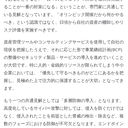
ることが一番の対策になる」ということが、専門家に共通して
いる見解となっています。「オリンピック開催だから何かやる
べき」という認識ではなく、日頃から自社の資産の棚卸しやリ
スク評価を実施すべきです。
資産管理ツールや
コンサルティング
サービスを使用して自社の
現状を把握したうえで、それに応じた形で事業継続計画(
BCP
)
の整備やセキュリティ製品・サービスの導入を進めていくこと
が大切です。特に人的・金銭的リソースが限られてしまう中小
企業においては、『優先して守るべきものがどこにあるかを把
握し、見極めた上で注力的に保護することが大切』となってき
ます。
もう一つの共通見解としては「多層防御の導入」となります。
高度化している
サイバー攻撃
に対しては、侵入を防ぐだけでは
なく、侵入されたことを前提とした脅威の検出・除去など、複
数のフェーズにおける防御が不可欠となります。エンドポイン