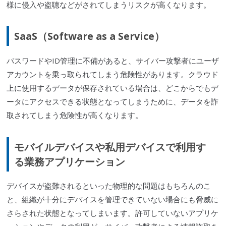
様に侵入や盗聴などがされてしまうリスクが高くなります。
SaaS
（Software as a Service）
パスワードやID管理に不備があると、
サイバー攻撃
者にユーザ
アカウントを乗っ取られてしまう危険性があります。
クラウド
上に使用するデータが保存されている場合は、どこからでもデ
ータにアクセスできる状態となってしまうために、データを詐
取されてしまう危険性が高くなります。
モバイルデ
バイス
や私用デ
バイス
で利用す
る業務アプリケーション
デ
バイス
が盗難されるといった物理的な問題はもちろんのこ
と、組織が十分にデ
バイス
を管理できていない場合にも脅威に
さらされた状態となってしまいます。許可していないアプリケ