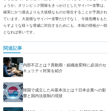
ょうか。オリンピック開催をきっかけとした
サイバー攻撃
は、
確実にかつ過去よりも大規模なものが発生することが予測され
ています。大規模な
サイバー攻撃
だけでなく、今後危機をもた
らすような様々な脅威に対抗するためにも、本稿の情報が一助
となれば幸いです。
関連記事
内部不正とは？異動期・組織改変時に必須のセ
キュリティ対策を紹介
韓国で成立したAI基本法とは？日本企業への影
響と国内法規制の現状