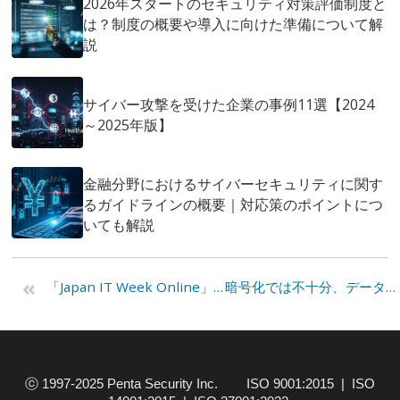
2026年スタートのセキュリティ対策評価制度と
は？制度の概要や導入に向けた準備について解
説
サイバー攻撃を受けた企業の事例11選【2024
～2025年版】
金融分野におけるサイバーセキュリティに関す
るガイドラインの概要｜対応策のポイントにつ
いても解説
«
「Japan IT Week Online」今こそ必要なセキュリティの取り組み方「Data-Centric」なアプローチと企業のアカウンタビリティとは。
暗号化では不十分、データ自体を守るデータセキュリティ方式が注目される理由とは？
ⓒ 1997-2025 Penta Security Inc. ISO 9001:2015 | ISO