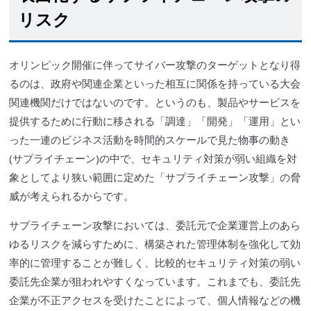
リスク
オリンピック開催に伴って
サイバー攻撃
のターゲットとなり得
るのは、政府や関連企業といった相互に関係を持っている大会
関連機関だけではないのです。というのも、製品やサービスを
提供するために行動に移される「調達」「開発」「運用」とい
った一連のビジネス活動を時間的スケールで見た物事の動き
(
サプライチェーン
)の中で、セキュリティ対策が弱い組織を対
象としてより狭い範囲に定めた「
サプライチェーン
攻撃」の脅
威が考えられるからです。
サプライチェーン
攻撃においては、委託元で企業運営上のあら
ゆるリスクを減らすために、構築された管理体制を強化して効
率的に管理することが難しく、比較的セキュリティ対策の弱い
委託先企業が狙われやすくなっています。これまでも、委託先
企業が
不正アクセス
を受けたことによって、個人情報などの機