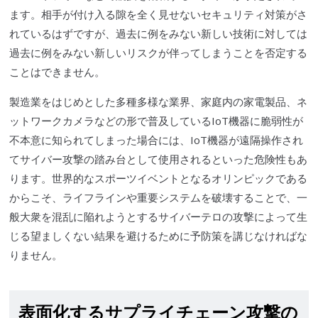
ます。相手が付け入る隙を全く見せないセキュリティ対策がさ
れているはずですが、過去に例をみない新しい技術に対しては
過去に例をみない新しいリスクが伴ってしまうことを否定する
ことはできません。
製造業をはじめとした多種多様な業界、家庭内の家電製品、ネ
ットワークカメラなどの形で普及しているIoT機器に
脆弱性
が
不本意
に知られてしまった場合には、IoT機器が遠隔操作され
て
サイバー攻撃
の踏み台として使用されるといった危険性もあ
ります。世界的なスポーツイベントとなるオリンピックである
からこそ、
ライフライン
や重要システムを破壊することで、一
般大衆を混乱に陥れようとする
サイバーテロ
の攻撃によって生
じる望ましくない結果を避けるために予防策を講じなければな
りません。
表面化する
サプライチェーン
攻撃の