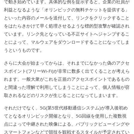
で動き始めています。具体的な例を提示すると、企業の社員が
利益となるような「オリンピックの無料チケットを提供する」
といった内容のメールを送付して、リンクをクリックすること
をはたらきかけて早く処理させるような標的型攻撃が確認され
ています。リンク先となっている不正サイトへジャンプするこ
とによって、
マルウェア
をダウンロードすることになってしま
うというものです。
さらに大会が始まってからは、それまでになかった偽のアクセ
スポイント(フリー
Wi-Fi
)が非常に数多く出てくることが考えら
れます。一般大衆がこれを正規のアクセスポイントであるもの
と間違った理解で利用してしまうことによって、個人情報が窃
取されるなどのリスクが生じることになってしまいます。
それだけでなく、5G(第5世代移動通信システム)が導入後初め
てとなるオリンピック開催となり、5G回線を使用した複数視
点によって中継された映像による、
パブリックビューイング
や
スマートフォン
などで競技を観戦するスタイルが予定されてい