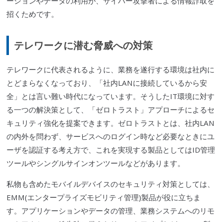
ーションやデータの利用が、
サイバー攻撃
者による情報詐取を
招くためです。
テレワークに潜む脅威への対策
テレワークに代表されるように、業務を遂行する環境は社内に
とどまらなくなっており、「社内LANに接続しているから安
全」とは言い難い時代になっています。そうしたIT環境に対す
る一つの解決策として、「ゼロトラスト」アプローチによるセ
キュリティ強化を提案できます。ゼロトラストとは、社内LAN
の内外を問わず、サービスへのログイン時など必要なときにユ
ーザを認証する考え方で、これを実現する製品としてはID管理
ツールや
シングルサインオン
ツールなどがあります。
私物も含めたモバイルデ
バイス
のセキュリティ対策としては、
EMM(
エンタープライズ
モビリティ管理)製品が役に立ちま
す。アプリケーションやデータの管理、業務システムへのリモ