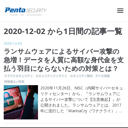
ブログトップ
2020-12-02 から1日間の記事一覧
Webセキュリティ
2020-12-02
データ保護
ランサムウェアによるサイバー攻撃の
急増！データを人質に高額な身代金を支
セキュリティインサイト
払う羽目にならないための対策とは？
技術ブログ
クラウドセキュリティ
セキュリティインサイト
セキュリティ動向
データ保護
情報漏えい対策
2020年11月26日、NISC（内閣サイバーセキュ
リティセンター）から、『ランサムウェアに
よるサイバー攻撃について【注意喚起】』が
公開されました。ランサムウェアとは、2017
年に流行した「WannaCry（ワナクライ）」等
に代表される身代金要求型不正プログラムの
ことで、感染したPCに対して一定の制限をか
けて、その制限解除と引き換えに金銭を要求