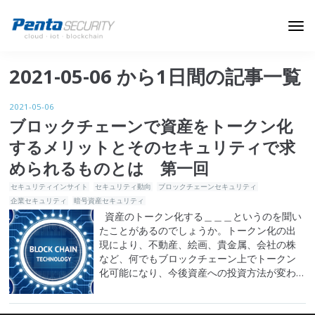
ブログトップ
2021-05-06 から1日間の記事一覧
Webセキュリティ
2021-05-06
データ保護
ブロックチェーンで資産をトークン化
するメリットとそのセキュリティで求
セキュリティインサイト
められるものとは 第一回
技術ブログ
セキュリティインサイト
セキュリティ動向
ブロックチェーンセキュリティ
企業セキュリティ
暗号資産セキュリティ
資産のトークン化する＿＿＿というのを聞い
たことがあるのでしょうか。トークン化の出
現により、不動産、絵画、貴金属、会社の株
など、何でもブロックチェーン上でトークン
化可能になり、今後資産への投資方法が変わ
る可能性があるとのことで注目を集めていま
す。資産のトークン化とは、実際の資産をデ
ジタルアセットに変換するプロセスを指しま