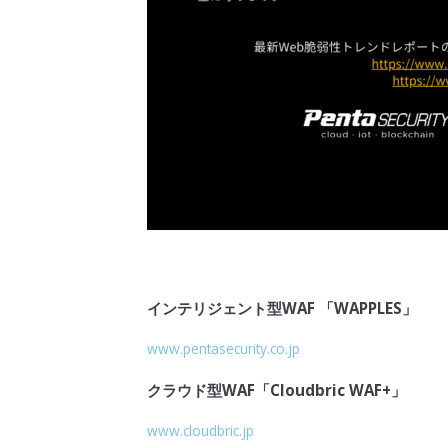
インテリジェント型
WAF
「
WAPPLES
」
www.pentasecurity.co.jp
クラウド型WAF
「
Cloudbric
WAF
+」
www.cloudbric.jp