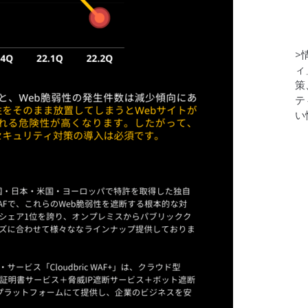
>
ィ
策
テ
い