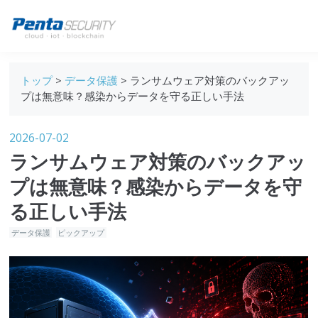
ブログトップ
トップ
>
データ保護
> ランサムウェア対策のバックアッ
Webセキュリティ
プは無意味？感染からデータを守る正しい手法
データ保護
2026-07-02
セキュリティインサイト
ランサムウェア対策のバックアッ
技術ブログ
プは無意味？感染からデータを守
る正しい手法
データ保護
ピックアップ