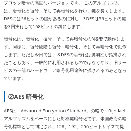
ブロック暗号の高度なバージョンです。 このアルゴリズム
は、暗号化と復号、そして再暗号化を行い、鍵を長くします。
DESには56ビットの鍵があるのに対し、3DESは56ビットの鍵
を3回実行して168ビットの鍵にします。
暗号化は、暗号化、復号、そして再暗号化の3段階で動作しま
す。同様に、復号段階も復号、暗号化、そして再暗号化で動作
します。ただし今日では、３DESの暗号化は脆弱性が指摘され
たこともあり、一般的に利用されるものではなくなり、旧サー
ビスの一部のハードウェア暗号化用途等に残されるのみとなっ
ています。
②AES
暗
号
化
AESは
「
Advanced Encryption Standard
」
の略で、Rijndael
アルゴリズムをベースにした対称鍵暗号化です。米国政府の暗
号化標準として制定され、128、192、256ビットサイズで提