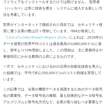
フトウェアをインストールするだけでは防げません。 犯罪者
（ハッカー）は常に技術を磨き、システムに侵入する新しい方
法を考案しています。
世界がインターネットで接続された
現在
では、セキュリティ侵
害
に遭う
企業の数は日々増加しています。
IBMが発表した
「
Cost of a Data Breach Report 2024
」によれば、2024年の
データ侵害の世界平均コストは過去最高の4,880,000ドルに達
し、前年より10%増加しました。この増加は、主に業務停止や
事後対応にかかる費用の上昇によるものです。
一方で、セキュリティにおけるAIの活用や自動化技術を導入し
た組織では、平均で約2,200,000ドルのコスト削減を実現して
います。
この記事では、企業が機密データを保護するためのデータ暗号
化の重要性、データ暗号化の種類、最も効果的なデータ暗号化
アルゴリズムと暗号化方式など、企業が取り組むべき重要なテ