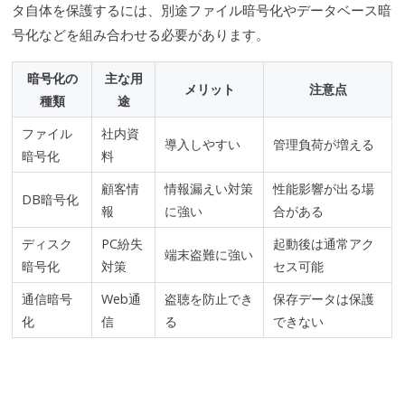
タ自体を保護するには、別途ファイル暗号化やデータベース暗
号化などを組み合わせる必要があります。
暗号化の
主な用
メリット
注意点
種類
途
ファイル
社内資
導入しやすい
管理負荷が増える
暗号化
料
顧客情
情報漏えい対策
性能影響が出る場
DB暗号化
報
に強い
合がある
ディスク
PC紛失
起動後は通常アク
端末盗難に強い
暗号化
対策
セス可能
通信暗号
Web通
盗聴を防止でき
保存データは保護
化
信
る
できない