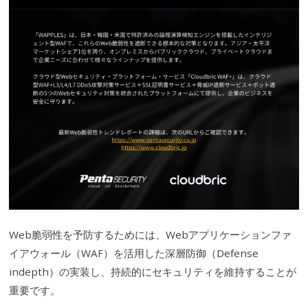
Web
脆弱性
を予防するためには、
Webアプリケーションファ
イアウォール
（
WAF
）を活用した深層防御（Defense
indepth）の実装し、持続的にセキュリティを維持することが
重要です。