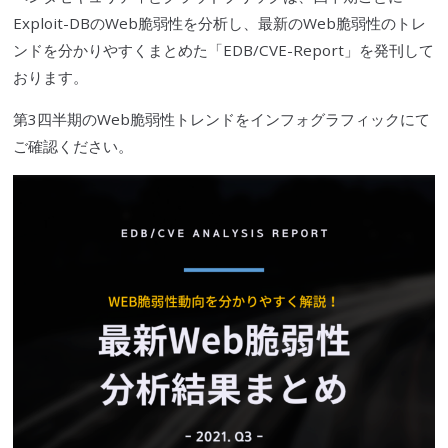
Exploit-DBのWeb
脆弱性
を分析し、最新のWeb
脆弱性
のトレ
ンドを分かりやすくまとめた「EDB/CVE-Report」を発刊して
おります。
第3四半期のWeb
脆弱性
トレンドを
インフォグラフィック
にて
ご確認ください。