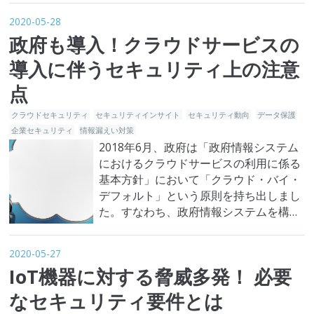
でしょう。しかしテレワークから職場に
2020-05-28
復帰する際、セキュリティリスクが生じ
政府も導入！クラウドサービスの
る懸念があることをご存知でしょうか？
JNSA(NPO日本ネットワークセキュリテ
導入に伴うセキュリティ上の注意
ィ協会)等は、一般家庭におけ…
点
クラウドセキュリティ
セキュリティインサイト
セキュリティ動向
データ保護
企業セキュリティ
情報漏えい対策
2018年6月、政府は「政府情報システム
におけるクラウドサービスの利用に係る
基本方針」において「クラウド・バイ・
デフォルト」という原則を持ち出しまし
た。すなわち、政府情報システムを構築
するのにあたり、クラウドサービスを第
一候補として検討するということです。
2020-05-27
そして今年の2月14日には、その原則に
IoT機器に対する脅威多発！ 必要
従った「政府共通プラットフォーム」に
AWS(Amazon Web Service)を採用する
なセキュリティ要件とは
と明かしまし…