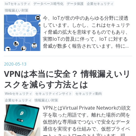
IoTセキュリティ
データベース暗号化
データ保護
企業セキュリティ
情報漏えい対策
今、IoTが世の中のあらゆる分野に浸透
しています。しかし、これはセキュリテ
ィ脅威の拡大を意味するものでもあり、
実際IoTの普及に伴って、IoT に対する
脅威が数多く報告されています。特に
IoT危機の乗っ取り被害とサイバー攻撃
の踏み台への悪用は、深刻なサイバーセ
2020-05-13
キュリティ脅威の事例とされています。
VPNは本当に安全？ 情報漏えいリ
そんな中、5月15日、総務省や国立研究
開発法人情報通信研究機構（NICT）、
スクを減らす方法とは
一般社団法人ICT－ISA…
Webセキュリティ
セキュリティインサイト
セキュリティ動向
企業セキュリティ
情報漏えい対策
VPNとはVirtual Private Networkの頭文
字を取った用語です。離れた場所の間を
仮想的な専用線でつないで安全なデータ
通信を実現する仕組みで、仮想プライベ
ート・ネットワークとも言います。現在