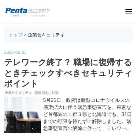
ブログトップ
トップ
> 企業セキュリティ
Webセキュリティ
2020-06-03
データ保護
テレワーク終了？ 職場に復帰する
セキュリティインサイト
ときチェックすべきセキュリティ
技術ブログ
ポイント
企業セキュリティ
情報漏えい対策
5月25日、政府は新型コロナウイルスの
感染拡大に伴う緊急事態宣言を、東京な
ど首都圏の１都３県と北海道でも、31日
までの期限を待たずに解除しました。緊
急事態宣言の解除に伴って、テレワーク
を終了する企業が今後続々出てくること