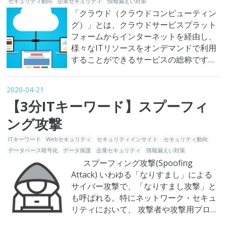
セキュリティ動向
企業セキュリティ
情報漏えい対策
「クラウド（クラウドコンピューティン
グ）」とは、クラウドサービスプラット
フォームからインターネットを経由し、
様々なITリソースをオンデマンドで利用
することができるサービスの総称です。
このリソースにはコンピューティング、
データベース、ストレージ、アプリケー
2020-04-21
ションなどが含まれます。以前から働き
【3分ITキーワード】スプーフィ
方改革により、こうした
SaaS（Software as a Service：サービス
ング攻撃
としてのソフトウェア）を始…
ITキーワード
Webセキュリティ
セキュリティインサイト
セキュリティ動向
データベース暗号化
データ保護
企業セキュリティ
情報漏えい対策
スプーフィング攻撃(Spoofing
Attack) いわゆる「なりすまし」による
サイバー攻撃で、「なりすまし攻撃」と
も呼ばれる。特にネットワーク・セキュ
リティにおいて、 攻撃者や攻撃用プログ
ラムを別の人物やプログラムに見せかけ