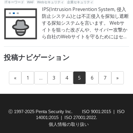
ITキーワード
WAF
Webセキュリティ
企業セキュリティ
IPS(Intrusion Prevention System, 侵入
防止システム)とは不正侵入を探知し遮断
する探知システムを言います。 Webサ
イトを狙った改ざんや、サイバー攻撃か
ら自社のWebサイトを守るためにはセキ
ュリティ対策の強化が必要となります。
もはや企業にとって欠かせないセキュリ
投稿ナビゲーション
ティ対策としてよく比較対象になるのが
WAF（Webアプリケーションファイアウ
ォール）とIPS（侵入防止システ…
«
1
…
3
4
5
6
7
»
ⓒ 1997-2025 Penta Security Inc. ISO 9001:2015 | ISO
14001:2015 | ISO 27001:2022.
個人情報の取り扱い