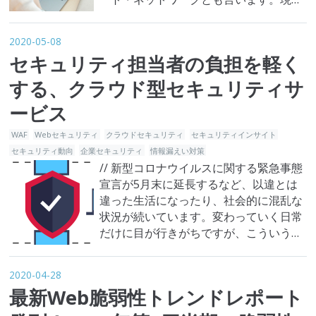
テレワーク・リモートワークの推進や普
及に伴って、多くの企業で安全な拠点間
2020-05-08
通信の手段として使われています。しか
セキュリティ担当者の負担を軽く
し、この安全だと謳われているVPNが悪
用されるリスクがあるのをご存知でしょ
する、クラウド型セキュリティサ
うか？今回は…
ービス
WAF
Webセキュリティ
クラウドセキュリティ
セキュリティインサイト
セキュリティ動向
企業セキュリティ
情報漏えい対策
// 新型コロナウイルスに関する緊急事態
宣言が5月末に延長するなど、以違とは
違った生活になったり、社会的に混乱な
状況が続いています。変わっていく日常
だけに目が行きがちですが、こういう時
こそセキュリティ対策に気を付けなけれ
ばいけません。実際、新型コロナウイル
2020-04-28
スの影響でオンライン教育やWeb会議な
最新Web脆弱性トレンドレポート
どが拡大される中、それを狙ったような
攻撃も続々発生しています。 オンライ