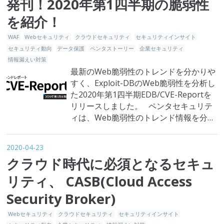
発刊！2020年第1四半期の脆弱性
ン教育に冷や水、ベネッセHD子…
を紹介！
WAF
Webセキュリティ
クラウドセキュリティ
セキュリティインサイト
セキュリティ動向
データ保護
ペンタストーリー
企業セキュリティ
情報漏えい対策
最新のWeb脆弱性のトレンドを分かりや
すく、Exploit-DBのWeb脆弱性を分析し
た2020年第1四半期EDB/CVE-Reportを
リリースしました。 ペンタセキュリテ
ィは、Web脆弱性のトレンド情報を分析
した結果を四半期ごとにまとめ、最新
Web脆弱性トレンドレポートとして
2020-04-23
「EDB/CVE-Reprot」を発刊しておりま
クラウド時代に必須となるセキュ
す。 EDB/CVE-Reportは、世界的に幅
広く参考されてい…
リティ、 CASB(Cloud Access
Security Broker)
Webセキュリティ
クラウドセキュリティ
セキュリティインサイト