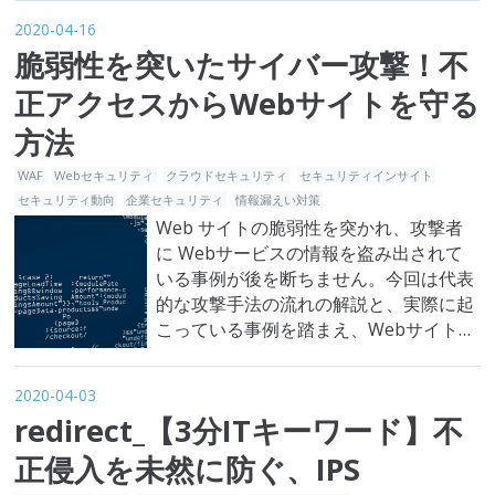
攻撃する手法。 スプーフィングの語源
2020-04-16
である「Spoof」は「だます」という意
脆弱性を突いたサイバー攻撃！不
味です。同様に、スプーフィング攻撃は
「相手をだます」という手法を利用した
正アクセスからWebサイトを守る
攻撃です…
方法
WAF
Webセキュリティ
クラウドセキュリティ
セキュリティインサイト
セキュリティ動向
企業セキュリティ
情報漏えい対策
Web サイトの脆弱性を突かれ、攻撃者
に Webサービスの情報を盗み出されて
いる事例が後を断ちません。今回は代表
的な攻撃手法の流れの解説と、実際に起
こっている事例を踏まえ、Webサイトの
脆弱性に関するサイバー攻撃についてま
とめてみました。 一般的なWebアプリ
2020-04-03
ケーションへのサイバー攻撃の流れ 攻撃
redirect_【3分ITキーワード】不
者はまず、企業のWebサービスのフロン
トにあるWebサーバーに対して、利用し
正侵入を未然に防ぐ、IPS
ているOSやミドルウ…