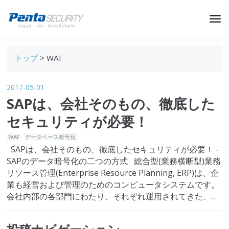
ブログトップ
トップ
> WAF
Webセキュリティ
2017-05-01
データ保護
SAPは、会社そのもの、徹底した
セキュリティインサイト
セキュリティが必要！
技術ブログ
WAF
データベース暗号化
SAPは、会社そのもの、徹底したセキュリティが必要！ -
SAPのデータ暗号化の二つの方式 総合型(業務横断型)業務
リソース管理(Enterprise Resource Planning, ERP)は、企
業も経営および管理のためのコンピュータシステムです。
会社内部の各部門にわたり、それぞれ運用されてきた、
様々な経営リソースを一つの統合システムとして管理する
ことで、生産性を最大限に…