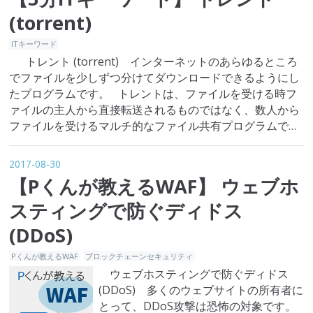
(身元識別である相手が探して…
(torrent)
ITキーワード
トレント (torrent) インターネットのあらゆるところ
でファイルを少しずつ分けてダウンロードできるようにし
たプログラムです。 トレントは、ファイルを受ける時フ
ァイルの主人から直接転送されるものではなく、数人から
ファイルを受けるマルチ的なファイル共有プログラムで
す。つまり、多くの人がファイル一つダウンロードするこ
とを助けるということです。あるファイルを受けようとす
2017-08-30
るとき、…
【Pくんが教えるWAF】 ウェブホ
スティングで防ぐディドス
(DDoS)
Pくんが教えるWAF
ブロックチェーンセキュリティ
ウェブホスティングで防ぐディドス
(DDoS) 多くのウェブサイトの所有者に
とって、DDoS攻撃は恐怖の対象です。