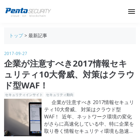
ブログトップ
トップ
> 最新記事
Webセキュリティ
2017-09-27
データ保護
企業が注意すべき2017情報セキ
セキュリティインサイト
ュリティ10大脅威、対策はクラウ
技術ブログ
ド型WAF！
セキュリティインサイト
セキュリティ動向
企業が注意すべき 2017情報セキュリ
ティ10大脅威、 対策はクラウド型
WAF！ 近年、ネットワーク環境の変化
がさらに高速化している中、特に企業を
取り巻く情報セキュリティ環境も急速に
変化しており、中小・中堅企業から大手