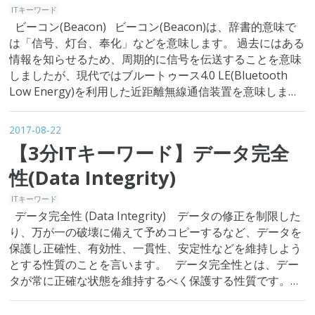
ITキーワード
ビーコン(Beacon) ビーコン(Beacon)は、辞書的意味で
は「信号、灯台、奉化」などを意味します。 過去にはある
情報を知らせるため、周期的に信号を伝送することを意味
しましたが、現代ではブルートゥース4.0 LE(Bluetooth
Low Energy)を利用した近距離無線通信装置を意味しま
す。 皆さんは代表的な近距離無線通信の技術として
NFC、ブルートゥースなどを知っていらっ…
2017-08-22
【3分ITキーワード】データ完全
性(Data Integrity)
ITキーワード
データ完全性 (Data Integrity) データの修正を制限した
り、万が一の破壊に備えて予めコピーするなど、データを
保護し正確性、有効性、一貫性、安定性などを維持しよう
とする性質のことを言います。 データ完全性とは、デー
タが常に正確な状態を維持するべく保護する性質です。し
たがって、データ完全性を強制的に適用すれば、データベ
ースにあるデータの品質が保障されます。逆に、データ完