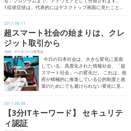
る」プログラムまで、アドウェアとして分類されます。
1.症状症状は、代表的にはデスクトップ画面に見たことな
い特定サイトのショートカットアイコンになったり、ウェ
ブ利用中に無分別なポップアップ広告や成人向け広告が表
2017-08-11
示されたり、イン…
超スマート社会の始まりは、クレ
ジット取引から
WAF
データベース暗号化
今日の日本社会は、大きな変化に直面
している。高度化された情報社会、「超
スマート社会」への変化だ。 これは、政
府が積極的に推進している公的制度と政
策のためにでも避けられない変化に見え
る。しかし、その変化に対して、不安を
話したり政策推進の理由を分からないと
2017-08-08
いう不満もさんざん聞こえている。それ
【3分ITキーワード】 セキュリテ
で、情報と変化の目的と意義を調べてみ
て、変化が本格化する前に予め確認しな
ィ認証
ければならない現実的対応策を検討し