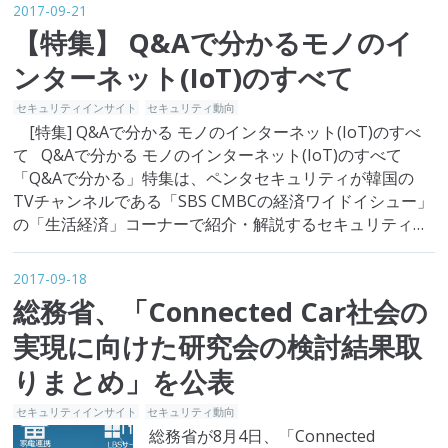
熱い議論を巻き起こりました。 顔認識技術を、本格的にセ
2017-09-21
キ…
【特集】 Q&Aで分かるモノのイ
ンターネット(IoT)のすべて
セキュリティインサイト
セキュリティ動向
[特集] Q&Aで分かる モノのインターネット(IoT)のすべ
て Q&Aで分かる モノのインターネット(IoT)のすべて
「Q&Aで分かる」特集は、ペンタセキュリティが韓国の
TVチャンネルである「SBS CMBCの経済ワイドイシュー」
の「生活経済」コーナーで紹介・解説するセキュリティ関
連の内容をまとめて、提供する記事です。モノのインター
ネット(IoT)セキュリテ…
2017-09-18
総務省、「Connected Car社会の
実現に向けた研究会の検討結果取
りまとめ」を公表
セキュリティインサイト
セキュリティ動向
総務省が8月4日、「Connected