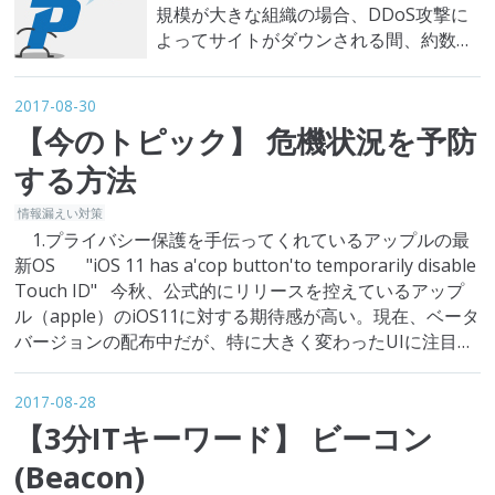
規模が大きな組織の場合、DDoS攻撃に
よってサイトがダウンされる間、約数百
万円の損失が発生する可能性がありま
す。定量化することは難しいが、DDoS
2017-08-30
攻撃による顧客忠誠度の損失は復旧する
【今のトピック】 危機状況を予防
のさらに難しいです。 DDoS攻撃は、ウ
ェブサイトの所有者には最悪のサイバー
する方法
攻撃の一つです。…
情報漏えい対策
1.プライバシー保護を手伝ってくれているアップルの最
新OS "iOS 11 has a'cop button'to temporarily disable
Touch ID" 今秋、公式的にリリースを控えているアップ
ル（apple）のiOS11に対する期待感が高い。現在、ベータ
バージョンの配布中だが、特に大きく変わったUIに注目が
集めている。 今回追加された新らしい機能…
2017-08-28
【3分ITキーワード】 ビーコン
(Beacon)