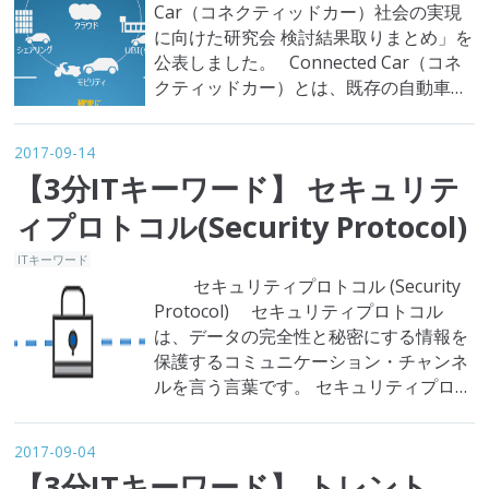
Car（コネクティッドカー）社会の実現
に向けた研究会 検討結果取りまとめ」を
公表しました。 Connected Car（コネ
クティッドカー）とは、既存の自動車技
術とモノのインターネット技術を組み合
わせ車両の内部と外部のネットワークを
2017-09-14
相互に繋げる(Connect)ことで、現在の
【3分ITキーワード】 セキュリテ
状況をリアルタイムで認識し人の便利性
や安全性などを提供する、新技術を導入
ィプロトコル(Security Protocol)
した…
ITキーワード
セキュリティプロトコル (Security
Protocol) セキュリティプロトコル
は、データの完全性と秘密にする情報を
保護するコミュニケーション・チャンネ
ルを言う言葉です。 セキュリティプロト
コルは、完全性(交換される情報が第3者
によって変更されていないことを保障で
2017-09-04
きる)と、秘密保持のような特性と関連さ
【3分ITキーワード】 トレント
れています。 主になる例示には、認証性