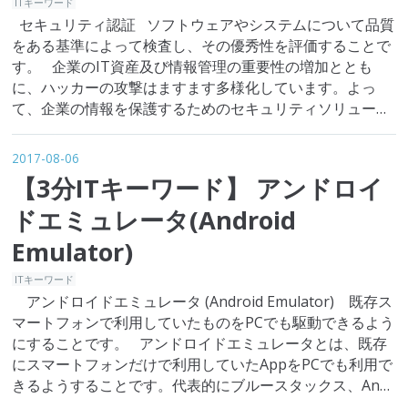
ITキーワード
よ…
セキュリティ認証 ソフトウェアやシステムについて品質
をある基準によって検査し、その優秀性を評価することで
す。 企業のIT資産及び情報管理の重要性の増加ととも
に、ハッカーの攻撃はますます多様化しています。よっ
て、企業の情報を保護するためのセキュリティソリューシ
ョンが多様に開始されています。このようなソフトウェア
やシステムに対して、ある基準で「セキュリティ」で品質
2017-08-06
を検査して優秀性を評価する…
【3分ITキーワード】 アンドロイ
ドエミュレータ(Android
Emulator)
ITキーワード
アンドロイドエミュレータ (Android Emulator) 既存ス
マートフォンで利用していたものをPCでも駆動できるよう
にすることです。 アンドロイドエミュレータとは、既存
にスマートフォンだけで利用していたAppをPCでも利用で
きるようすることです。代表的にブルースタックス、Andy
OSなどがあり、全部Windows、Macでも動作できます。