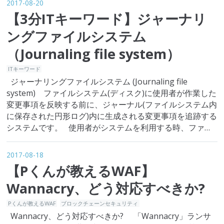
2017-08-20
全性…
【3分ITキーワード】ジャーナリ
ングファイルシステム
（Journaling file system）
ITキーワード
ジャーナリングファイルシステム (Journaling file
system) ファイルシステム(ディスク)に使用者が作業した
変更事項を反映する前に、ジャーナル(ファイルシステム内
に保存された円形ログ)内に生成される変更事項を追跡する
システムです。 使用者がシステムを利用する時、ファイ
ルやディレクトリの修正、削除、保存など変更作業がよく
行われますが、使用者が「作成」する途中、電源供…
2017-08-18
【Pくんが教えるWAF】
Wannacry、どう対応すべきか?
Pくんが教えるWAF
ブロックチェーンセキュリティ
Wannacry、どう対応すべきか? 「Wannacry」ランサ