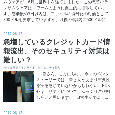
ムウェアが、6月に世界中を強打しました。この悪質のラ
ンサムウェアは、ワームのように自主的に拡散していま
す。感染後の3日以内は、ファイルの復号化の対価として
300ドルを要求していますが、以後7日以内に600ドルに該
当するビットコインを要求することで知られています。7
日以内に費用を支払わなければ、ファイルは永遠に消えま
2017-08-17
す。Wa…
急増しているクレジットカード情
報流出、そのセキュリティ対策は
難しい？
セキュリティインサイト
セキュリティ動向
皆さん、こんにちは。 今回のペンタ
ストーリーでは、皆さんがあまり重要性
を実感感じていないかもしれない、POS
セキュリティについて、ゆっくりご説明
したいと思います。 日常生活でよく使
われるクレジットカード。 商品やサービ
スの費用を支払うとき現金を使うことな
2017-08-15