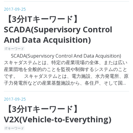
企業まで組織の規模を問わず日々発生し
2017-09-25
ている個人情報漏えい事故や不正アクセ
【3分ITキーワード】
スによる被害が増大しています。企業と
してはセキュリティ対策が不可欠な課題
SCADA(Supervisory Control
となりました。 それで、…
And Data Acquisition)
ITキーワード
SCADA(Supervisory Control And Data Acquisition)
スキャダステムとは、特定の産業現場の全体、または広い
産業団地を全般的のことを監視や制御するシステムのこと
です。 スキャダステムとは、電力施設、水力発電所、原
子力発電所などの産業基盤施設から、各住戸、そして国と
民間施設に伝達されるエネルギーの量を監視及び制御する
システムです。ス…
2017-09-25
【3分ITキーワード】
V2X(Vehicle-to-Everything)
ITキーワード