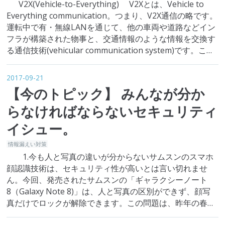
V2X(Vehicle-to-Everything) V2Xとは、Vehicle to
Everything communication。つまり、V2X通信の略です。
運転中で有・無線LANを通じて、他の車両や道路などイン
フラが構築された物事と、交通情報のような情報を交換す
る通信技術(vehicular communication system)です。この
技術を利用すると、もうハ…
2017-09-21
【今のトピック】 みんなが分か
らなければならないセキュリティ
イシュー。
情報漏えい対策
1.今も人と写真の違いが分からないサムスンのスマホ
顔認識技術は、セキュリティ性が高いとは言い切れませ
ん。今回、発売されたサムスンの「ギャラクシーノート
8（Galaxy Note 8)」は、人と写真の区別ができず、顔写
真だけでロックが解除できます。この問題は、昨年の春に
公開された「ギャラクシーS8」をローンチングする時にも