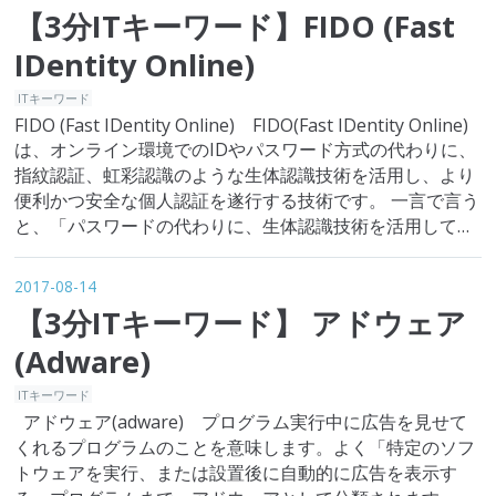
く一回でお金を払うことができるのです
【3分ITキーワード】FIDO (Fast
が、その過程がとても安全とは言えませ
ん。むしろ日本クレジットカード協会に
IDentity Online)
よると、クレジットカー…
ITキーワード
FIDO (Fast IDentity Online) FIDO(Fast IDentity Online)
は、オンライン環境でのIDやパスワード方式の代わりに、
指紋認証、虹彩認識のような生体認識技術を活用し、より
便利かつ安全な個人認証を遂行する技術です。 一言で言う
と、「パスワードの代わりに、生体認識技術を活用して、
より安全で便利に使える認証システム」です。 従来の
ID・パスワード認証…
2017-08-14
【3分ITキーワード】 アドウェア
(Adware)
ITキーワード
アドウェア(adware) プログラム実行中に広告を見せて
くれるプログラムのことを意味します。よく「特定のソフ
トウェアを実行、または設置後に自動的に広告を表示す