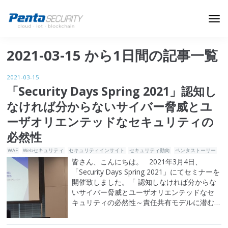
ブログトップ
2021-03-15 から1日間の記事一覧
Webセキュリティ
2021-03-15
データ保護
「Security Days Spring 2021」認知し
なければ分からないサイバー脅威とユ
セキュリティインサイト
ーザオリエンテッドなセキュリティの
技術ブログ
必然性
WAF
Webセキュリティ
セキュリティインサイト
セキュリティ動向
ペンタストーリー
皆さん、こんにちは。 2021年3月4日、
「Security Days Spring 2021」にてセミナーを
開催致しました。「 認知しなければ分からな
いサイバー脅威とユーザオリエンテッドなセ
キュリティの必然性～責任共有モデルに潜む
クラウドの懸念点とビジネスを守る真の企業
セキュリティとは～」をいうテーマで、当社