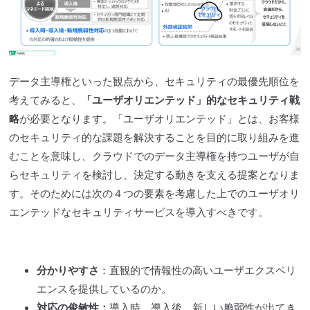
データ主導権といった観点から、セキュリティの最優先順位を
考えてみると、
「ユーザ
オリエンテッド
」的なセキュリティ戦
略
が必要となります。「ユーザ
オリエンテッド
」とは、お客様
のセキュリティ的な課題を解決することを目的に取り組みを進
むことを意味し、
クラウド
でのデータ主導権を持つユーザが自
らセキュリティを検討し、決定する動きを支える提案となりま
す。そのためには次の４つの要素を考慮した上でのユーザ
オリ
エンテッド
なセキュリティサービスを導入すべきです。
分かりやすさ
：直観的で情報性の高いユーザエクス
ペリ
エ
ンスを提供しているのか。
対応の俊敏性：
導入時、導入後、新しい
脆弱性
が出てき