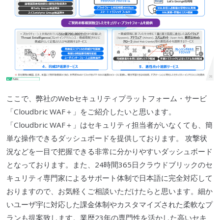
ここで、弊社の
Webセキュリティ
プラットフォーム・サービ
「
Cloudbric
WAF
＋」をご紹介したいと思います。
「
Cloudbric
WAF
＋」はセキュリティ担当者がいなくても、簡
単な操作できる
ダッシュ
ボードを提供しております。 攻撃状
況などを一目で把握できる非常に分かりやすい
ダッシュ
ボード
となっております。また、24時間365日
クラウドブリック
のセ
キュリティ専門家によるサポート体制で日本語に完全対応して
おりますので、お気軽くご相談いただけたらと思います。細か
いユーザ宇に対応した課金体制やカスタマイズされた柔軟なプ
ランも提案致します。業歴23年の専門性を活かした高いセキ