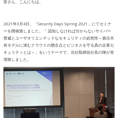
皆さん、こんにちは。
2021年3月4日、「Security Days Spring 2021」にて
セミ
ナ
ーを開催致しました。「 認知しなければ分からないサイバー
脅威とユーザ
オリエンテッド
なセキュリティの必然性～責任共
有モデルに潜む
クラウド
の懸念点とビジネスを守る真の企業セ
キュリティとは～」をいうテーマで、当社取締役社長の陣が登
壇致しました。