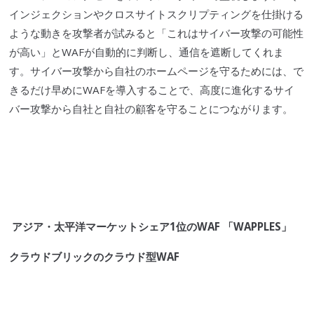
インジェクション
や
クロスサイトスクリプティング
を仕掛ける
ような動きを攻撃者が試みると「これは
サイバー攻撃
の可能性
が高い」と
WAF
が自動的に判断し、通信を遮断してくれま
す。
サイバー攻撃
から自社のホームページを守るためには、で
きるだけ早めに
WAF
を導入することで、高度に進化する
サイ
バー攻撃
から自社と自社の顧客を守ることにつながります。
アジア・太平洋マーケットシェア1位の
WAF
「
WAPPLES
」
クラウドブリック
の
クラウド
型
WAF