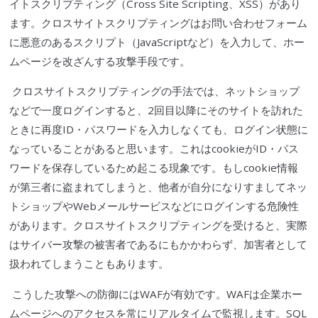
イトスクリプティング
（Cross Site Scripting、
XSS
）があり
ます。
クロスサイトスクリプティング
はお問い合わせフォーム
に悪意のある
スクリプト
（
JavaScript
など）を入力して、ホー
ムページを改ざんする攻撃手段です。
クロスサイトスクリプティング
の手法では、ネットショップ
などで一度ログインすると、2回目以降にそのサイトを訪れた
ときに再度ID・パスワードを入力しなくても、ログイン状態に
なっていることがあると思います。これは
cookie
がID・パス
ワードを保存しているため起こる現象です。もし
cookie
情報
が第
三者
に盗まれてしまうと、他者が自分になりすましてネッ
トショップや
Webメール
サービスなどにログインする危険性
があります。
クロスサイトスクリプティング
を受けると、実際
は
サイバー攻撃
の被害者であるにもかかわらず、加害者として
扱われてしまうこともあります。
こうした攻撃への防御には
WAF
が有効です。
WAF
は企業ホー
ムページへのアクセスを常にリアルタイムで監視します。
SQL