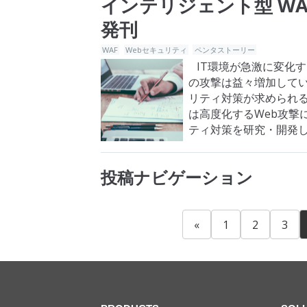
インテリジェント型 WAF「W
発刊
WAF
Webセキュリティ
ペンタストーリー
IT環境が急激に変化す
の攻撃は益々増加してい
リティ対策が求められる
は高度化するWeb攻撃
ティ対策を研究・開発し
リティにおけるお悩み
投稿ナビゲーション
«
1
2
3