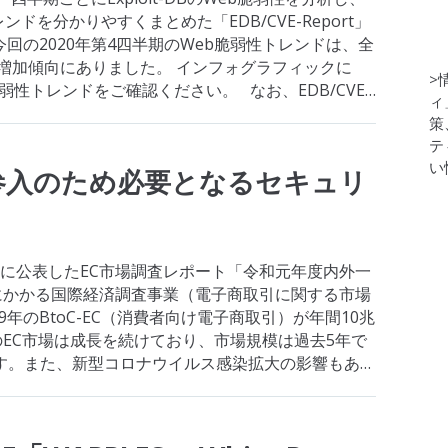
ドを分かりやすくまとめた「EDB/CVE-Report」
回の2020年第4四半期のWeb脆弱性トレンドは、全
増加傾向にありました。 インフォグラフィックに
>
弱性トレンドをご確認ください。 なお、EDB/CVE-
ィ
策
テ
い
参入のため必要となるセキュリ
7月に公表したEC市場調査レポート「令和元年度内外一
にかかる国際経済調査事業（電子商取引に関する市場
9年のBtoC-EC（消費者向け電子商取引）が年間10兆
EC市場は成長を続けており、市場規模は過去5年で
ます。また、新型コロナウイルス感染拡大の影響もあ
入や、ECの本格…