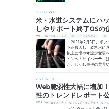
に流出したと発表しまし
2021-03-03
米・水道システムにハ
しやサポート終了OSの
WAF
Webセキュリティ
セキュリティインサイト
セキ
2021年2月5日、米
不正侵入し、飲料水に含
以上に増やす設定変更
インへのサイバーテロ
た。しかし事件の背景
ではないことが分かっ
2021-02-18
Web脆弱性大幅に増加！
性のトレンドレポート
WAF
Webセキュリティ
セキュリティインサイト
セキ
ペンタセキュリティは、四