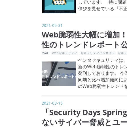
しています。 特に課
伸びを見せている『不正
されたサイバー攻撃の
2021-05-31
Web脆弱性大幅に増加！
性のトレンドレポート
WAF
Webセキュリティ
セキュリティインサイト
セキ
ペンタセキュリティは、四
新のWeb脆弱性のトレンド
発刊しております。 今回
同期と比べ増加傾向に
のWeb脆弱性トレンドをご
は、こち…
2021-03-15
「Security Days S
ないサイバー脅威とユ