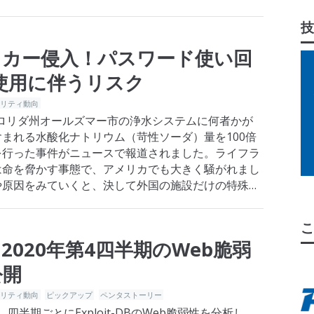
た。これはこの2…
技
ッカー侵入！パスワード使い回
使用に伴うリスク
ュリティ動向
フロリダ州オールズマー市の浄水システムに何者かが
まれる水酸化ナトリウム（苛性ソーダ）量を100倍
を行った事件がニュースで報道されました。ライフラ
は命を脅かす事態で、アメリカでも大きく騒がれまし
や原因をみていくと、決して外国の施設だけの特殊例
てきました。原因の一端となっ…
こ
2020年第4四半期のWeb脆弱
公開
ュリティ動向
ピックアップ
ペンタストーリー
半期ごとにExploit-DBのWeb脆弱性を分析し、