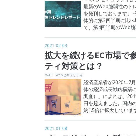
最新のWeb脆弱性のトレン
を発刊しております。 今
体的に第3四半期に比べ
て、第4四半期のWeb脆
Repor…
2021-02-03
拡大を続けるEC市場で
ティ対策とは？
WAF
Webセキュリティ
経済産業省が2020年
体の経済成長戦略構築
調査）」によれば、201
円を超えました。国内の
約1.5倍に拡大してい
り、EC事業への新規参
2021-01-08