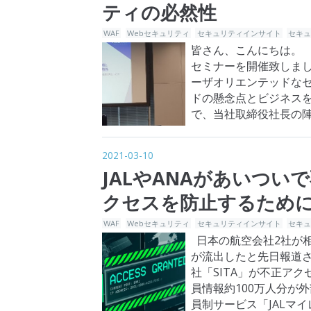
ティの必然性
WAF
Webセキュリティ
セキュリティインサイト
セキ
皆さん、こんにちは。 2021
セミナーを開催致しまし
ーザオリエンテッドな
ドの懸念点とビジネス
で、当社取締役社長の陣
に状況が続くにも関わら
2021-03-10
JALやANAがあいつ
クセスを防止するため
WAF
Webセキュリティ
セキュリティインサイト
セキ
日本の航空会社2社が
が流出したと先日報道さ
社「SITA」が不正ア
員情報約100万人分が
員制サービス「JALマ