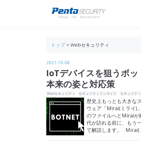
トップ
> Webセキュリティ
2021-10-08
IoTデバイスを狙うボ
本来の姿と対応策
Webセキュリティ
セキュリティインサイト
セキュリティ
歴史上もっとも大きなス
ウェア「Mirai(ミラ
のファイルへとMirai
代が訪れる前に、もう一
て解説します。 Mirai
グ「Krebs o…