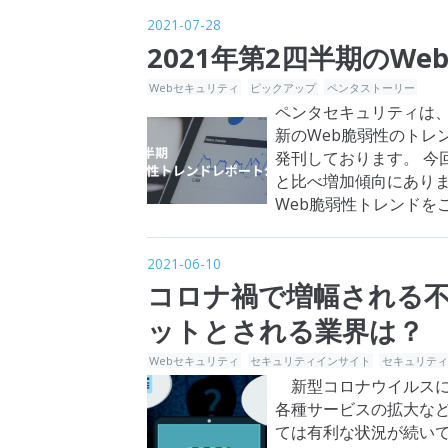
2021-07-28
2021年第2四半期のW
Webセキュリティ
ピックアップ
ペンタストーリー
ペンタセキュリティは、四
新のWeb脆弱性のトレンド
発刊しております。 今回
と比べ増加傾向にあり
Web脆弱性トレンドをご確
は、こちらか…
2021-06-10
コロナ禍で増幅される
ットとされる業界は？
Webセキュリティ
セキュリティインサイト
セキュリティ
新型コロナウイルスに
各種サービスの拡大な
ては有利な状況が続い