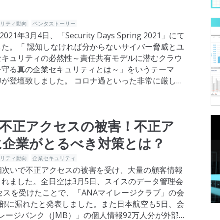
ュリティ動向
ペンタストーリー
年3月4日、「Security Days Spring 2021」にて
た。「 認知しなければ分からないサイバー脅威とユ
セキュリティの必然性～責任共有モデルに潜むクラウ
を守る真の企業セキュリティとは～」をいうテーマ
が登壇致しました。 コロナ過といった非常に厳しい
…
いで不正アクセスの被害！不正ア
に企業がとるべき対策とは？
ュリティ動向
企業セキュリティ
相次いで不正アクセスの被害を受け、大量の顧客情報
れました。全日空は3月5日、スイスのデータ管理会
クセスを受けたことで、「ANAマイレージクラブ」の会
外部に漏れたと発表しました。また日本航空も5日、会
イレージバンク（JMB）」の個人情報92万人分が外部